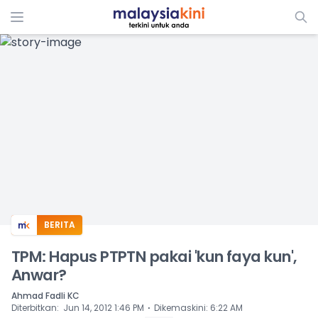
ADS
BERITA
TPM: Hapus PTPTN pakai 'kun faya kun',
Anwar?
Ahmad Fadli KC
⋅
Diterbitkan
:
Jun 14, 2012 1:46 PM
Dikemaskini
:
6:22 AM