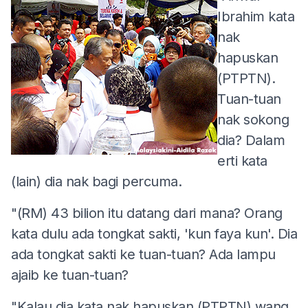
Ibrahim kata
nak
hapuskan
(PTPTN).
Tuan-tuan
nak sokong
dia? Dalam
erti kata
(lain) dia nak bagi percuma.
"(RM) 43 bilion itu datang dari mana? Orang
kata dulu ada tongkat sakti, 'kun faya kun'. Dia
ada tongkat sakti ke tuan-tuan? Ada lampu
ajaib ke tuan-tuan?
"Kalau dia kata nak hapuskan (PTPTN) wang