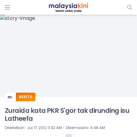
ADS
BERITA
Zuraida kata PKR S'gor tak dirunding isu
Latheefa
⋅
Diterbitkan
:
Jul 17, 2012 11:42 AM
Dikemaskini
:
4:48 AM
ADS