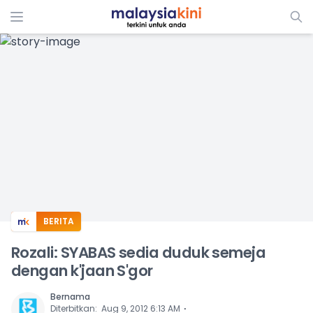
ADS
BERITA
Rozali: SYABAS sedia duduk semeja
dengan k'jaan S'gor
Bernama
⋅
Diterbitkan
:
Aug 9, 2012 6:13 AM