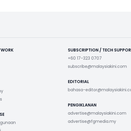
ETWORK
SUBSCRIPTION / TECH SUPPO
+60 17-323 0707
subscribe@malaysiakini.com
EDITORIAL
bahasa-editor@malaysiakini.
my
s
PENGIKLANAN
advertise@malaysiakini.com
SE
advertise@fgmedia.my
ggunaan
i