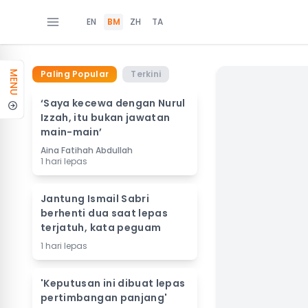
EN
BM
ZH
TA
Paling Popular
Terkini
MENU
‘Saya kecewa dengan Nurul
Izzah, itu bukan jawatan
main-main’
Aina Fatihah Abdullah
1 hari lepas
Jantung Ismail Sabri
berhenti dua saat lepas
terjatuh, kata peguam
1 hari lepas
'Keputusan ini dibuat lepas
pertimbangan panjang'