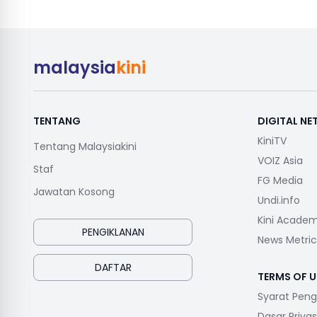
malaysia
kini
TENTANG
DIGITAL N
KiniTV
Tentang Malaysiakini
VOIZ Asia
Staf
FG Media
Jawatan Kosong
Undi.info
Kini Acade
PENGIKLANAN
News Metric
DAFTAR
TERMS OF U
Syarat Pen
Dasar Privas