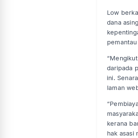
Low berka
dana asing
kepenting
pemantau 
“Mengikut 
daripada 
ini. Senar
laman web
“Pembiaya
masyaraka
kerana ban
hak asasi