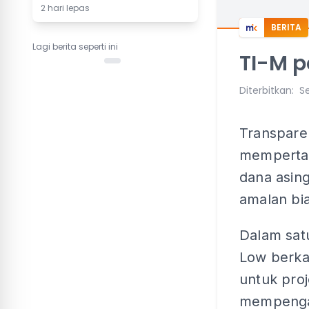
2 hari lepas
BERITA
Lagi berita seperti ini
TI-M p
Diterbitkan
:
Se
Transparen
mempertah
dana asin
amalan bia
Dalam satu
Low berkat
untuk proj
mempengar