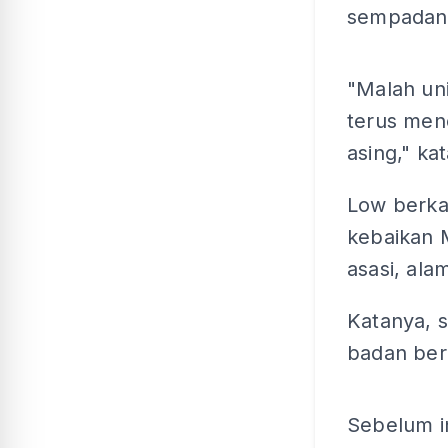
sempadan
"Malah uni
terus men
asing," ka
Low berk
kebaikan M
asasi, ala
Katanya, 
badan ber
Sebelum i