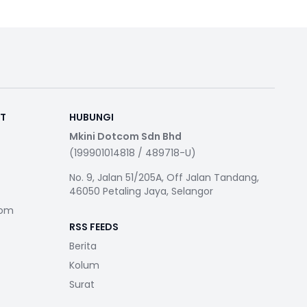
RT
HUBUNGI
Mkini Dotcom Sdn Bhd
(199901014818 / 489718-U)
No. 9, Jalan 51/205A, Off Jalan Tandang,
46050 Petaling Jaya, Selangor
com
RSS FEEDS
Berita
Kolum
Surat