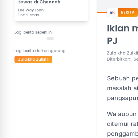
tewas di Chennah
Lee Way Loon
BERITA
1 hari lepas
Iklan 
Lagi berita seperti ini
PJ
Lagi berita dari pengarang
Zulaikha Zulkif
Diterbitkan
:
Se
Zulaikha Zulkifli
Sebuah pe
masalah ai
pangsapuri
Walaupun 
ditemui ra
penggamba