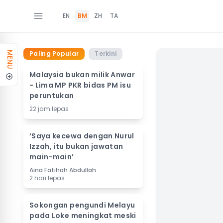
EN
BM
ZH
TA
Paling Popular
Terkini
MENU
Malaysia bukan milik Anwar
- Lima MP PKR bidas PM isu
peruntukan
22 jam lepas
‘Saya kecewa dengan Nurul
Izzah, itu bukan jawatan
main-main’
Aina Fatihah Abdullah
2 hari lepas
Sokongan pengundi Melayu
pada Loke meningkat meski