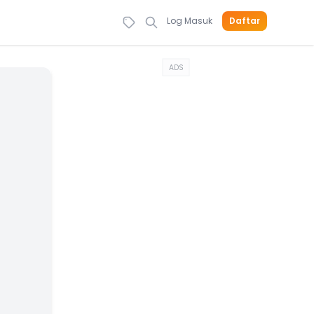
Log Masuk
Daftar
ADS