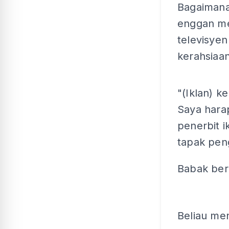
Bagaimanap
enggan me
televisyen
kerahsiaa
"(Iklan) k
Saya hara
penerbit i
tapak pe
Babak ber
Beliau me