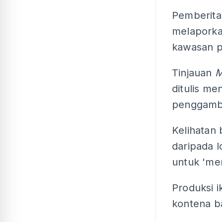
Pemberita
melaporka
kawasan 
Tinjauan
M
ditulis me
penggamba
Kelihatan
daripada l
untuk 'men
Produksi i
kontena b