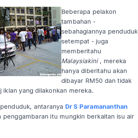
Beberapa pelakon
tambahan -
sebahagiannya penduduk
setempat - juga
memberitahu
Malaysiakini
, mereka
hanya diberitahu akan
dibayar RM50 dan tidak
j iklan yang dilakonkan mereka.
penduduk, antaranya
Dr S Paramananthan
penggambaran itu mungkin berkaitan isu air