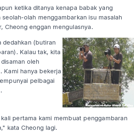
pun ketika ditanya kenapa babak yang
n seolah-olah menggambarkan isu masalah
ir, Cheong enggan mengulasnya.
h dedahkan (butiran
ran). Kalau tak, kita
 disaman oleh
. Kami hanya bekerja
mempunyai pelbagai
.
n kali pertama kami membuat penggambaran
n," kata Cheong lagi.