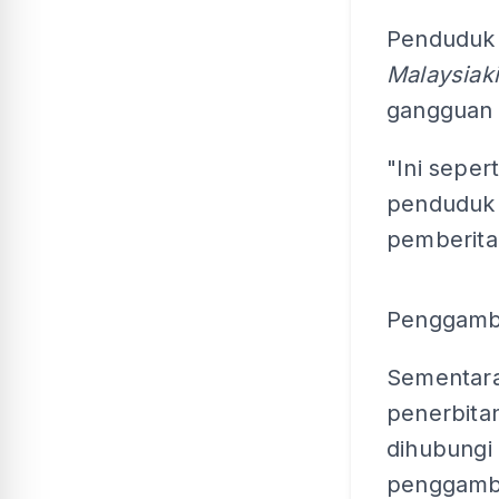
Penduduk
Malaysiak
gangguan 
"Ini sepert
penduduk 
pemberita
Penggamba
Sementara 
penerbita
dihubungi
penggamba