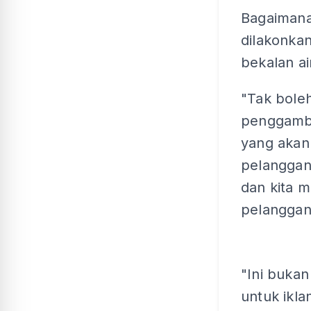
Bagaimana
dilakonka
bekalan a
"Tak bole
penggamba
yang akan
pelanggan
dan kita 
pelanggan
"Ini buka
untuk ikla