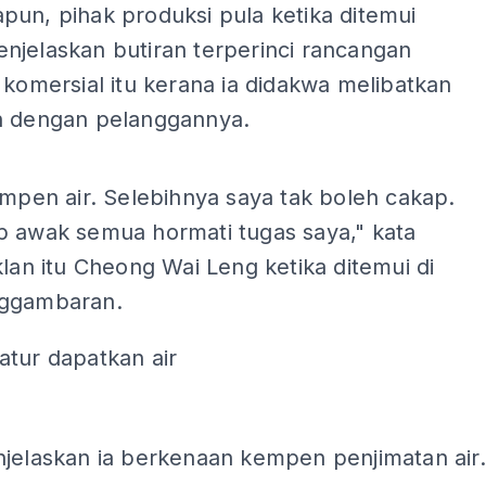
un, pihak produksi pula ketika ditemui
njelaskan butiran terperinci rancangan
 komersial itu kerana ia didakwa melibatkan
n dengan pelanggannya.
ADS
empen air. Selebihnya saya tak boleh cakap.
p awak semua hormati tugas saya," kata
klan itu Cheong Wai Leng ketika ditemui di
nggambaran.
atur dapatkan air
ADS
njelaskan ia berkenaan kempen penjimatan air.