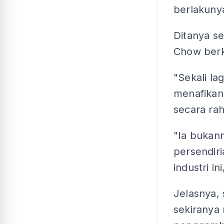
berlakunya 
Ditanya s
Chow berk
"Sekali la
menafikan
secara rah
"Ia bukann
persendiri
industri in
Jelasnya,
sekiranya