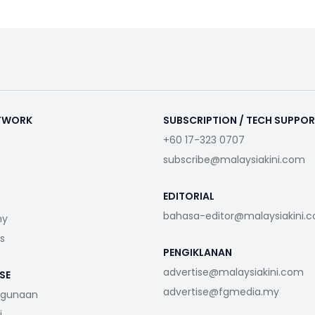
ETWORK
SUBSCRIPTION / TECH SUPPO
+60 17-323 0707
subscribe@malaysiakini.com
EDITORIAL
bahasa-editor@malaysiakini.
my
s
PENGIKLANAN
advertise@malaysiakini.com
SE
advertise@fgmedia.my
ggunaan
i