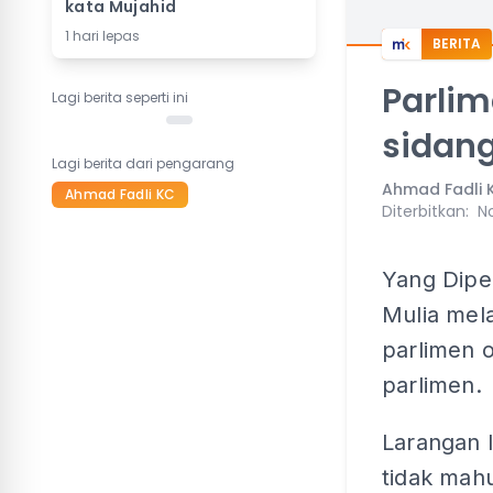
kata Mujahid
1 hari lepas
BERITA
Parli
Lagi berita seperti ini
sidan
Lagi berita dari pengarang
Ahmad Fadli 
Ahmad Fadli KC
Diterbitkan
:
No
Yang Dipe
Mulia mel
parlimen 
parlimen.
Larangan l
tidak mahu