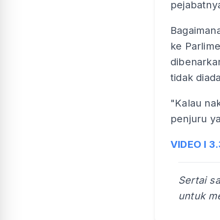
pejabatnya 
Bagaimana
ke Parlime
dibenarka
tidak diada
"Kalau nak
penjuru ya
VIDEO l 3.
Sertai s
untuk me