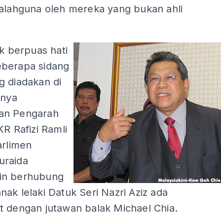
salahguna oleh mereka yang bukan ahli
ak berpuas hati
berapa sidang
g diadakan di
anya
an Pengarah
KR Rafizi Ramli
arlimen
uraida
in berhubung
ak lelaki Datuk Seri Nazri Aziz ada
t dengan jutawan balak Michael Chia.