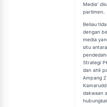
Media' di
parlimen.
Beliau tid
dengan be
media yan
situ antar
pendedah
Strategi P
dan ahli p
Ampang Z
Kamarudd
dakwaan an
hubungkai