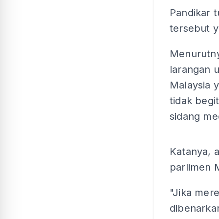
Pandikar 
tersebut y
Menurutny
larangan 
Malaysia 
tidak beg
sidang med
Katanya, 
parlimen M
"Jika mere
dibenarkan