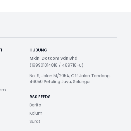
RT
HUBUNGI
Mkini Dotcom Sdn Bhd
(199901014818 / 489718-U)
No. 9, Jalan 51/205A, Off Jalan Tandang,
46050 Petaling Jaya, Selangor
com
RSS FEEDS
Berita
Kolum
Surat