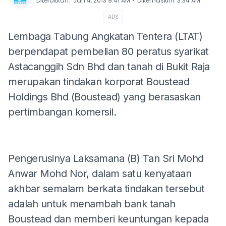
⋅
Diterbitkan
:
Jan 4, 2013 9:41 AM
Dikemaskini
:
3:34 AM
ADS
Lembaga Tabung Angkatan Tentera (LTAT)
berpendapat pembelian 80 peratus syarikat
Astacanggih Sdn Bhd dan tanah di Bukit Raja
merupakan tindakan korporat Boustead
Holdings Bhd (Boustead) yang berasaskan
pertimbangan komersil.
Pengerusinya Laksamana (B) Tan Sri Mohd
Anwar Mohd Nor, dalam satu kenyataan
akhbar semalam berkata tindakan tersebut
adalah untuk menambah bank tanah
Boustead dan memberi keuntungan kepada