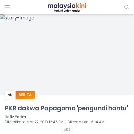
ADS
BERITA
PKR dakwa Papagomo 'pengundi hantu'
Hafiz Yatim
⋅
Diterbitkan
:
Mar 22, 2013 12:46 PM
Dikemaskini
:
6:14 AM
ADS