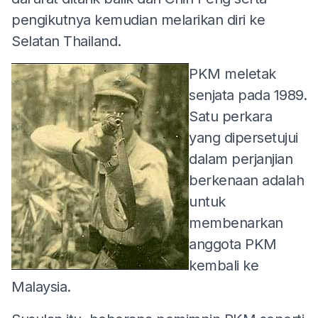
pengikutnya kemudian melarikan diri ke
Selatan Thailand.
PKM meletak
senjata pada 1989.
Satu perkara
yang dipersetujui
dalam perjanjian
berkenaan adalah
untuk
membenarkan
anggota PKM
kembali ke
Malaysia.