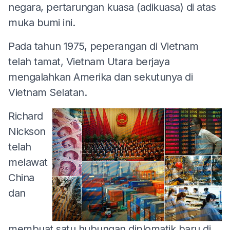
negara, pertarungan kuasa (adikuasa) di atas
muka bumi ini.
Pada tahun 1975, peperangan di Vietnam
telah tamat, Vietnam Utara berjaya
mengalahkan Amerika dan sekutunya di
Vietnam Selatan.
Richard
Nickson
telah
melawat
China
dan
membuat satu hubungan diplomatik baru di