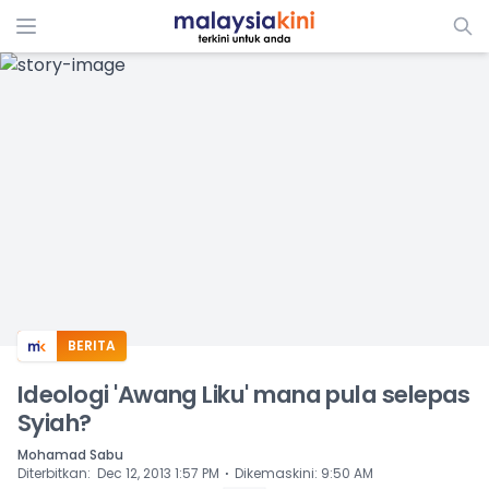
ADS
BERITA
Ideologi 'Awang Liku' mana pula selepas
Syiah?
Mohamad Sabu
⋅
Diterbitkan
:
Dec 12, 2013 1:57 PM
Dikemaskini
:
9:50 AM