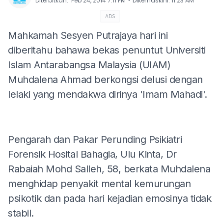
⋅
Diterbitkan
:
Feb 24, 2014 7:11 PM
Dikemaskini
:
11:23 AM
ADS
Mahkamah Sesyen Putrajaya hari ini
diberitahu bahawa bekas penuntut Universiti
Islam Antarabangsa Malaysia (UIAM)
Muhdalena Ahmad berkongsi delusi dengan
lelaki yang mendakwa dirinya 'Imam Mahadi'.
Pengarah dan Pakar Perunding Psikiatri
Forensik Hosital Bahagia, Ulu Kinta, Dr
Rabaiah Mohd Salleh, 58, berkata Muhdalena
menghidap penyakit mental kemurungan
psikotik dan pada hari kejadian emosinya tidak
stabil.