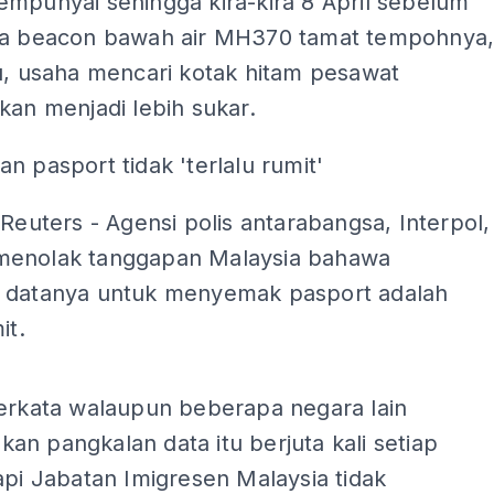
empunyai sehingga kira-kira 8 April sebelum
da beacon bawah air MH370 tamat tempohnya
u, usaha mencari kotak hitam pesawat
kan menjadi lebih sukar.
n pasport tidak 'terlalu rumit'
 Reuters - Agensi polis antarabangsa, Interpol,
enolak tanggapan Malaysia bahawa
 datanya untuk menyemak pasport adalah
it.
ADS
berkata walaupun beberapa negara lain
n pangkalan data itu berjuta kali setiap
api Jabatan Imigresen Malaysia tidak