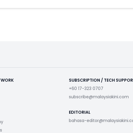
ETWORK
SUBSCRIPTION / TECH SUPPO
+60 17-323 0707
subscribe@malaysiakini.com
EDITORIAL
bahasa-editor@malaysiakini.
my
s