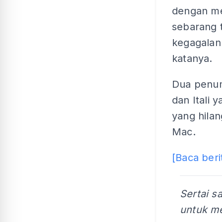
dengan men
sebarang 
kegagalan 
katanya.
Dua penum
dan Itali 
yang hilan
Mac.
[Baca beri
Sertai s
untuk me