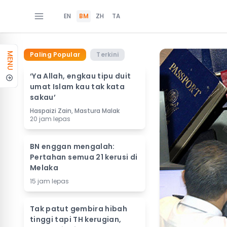
EN
BM
ZH
TA
Paling Popular
Terkini
MENU
‘Ya Allah, engkau tipu duit
umat Islam kau tak kata
sakau’
Haspaizi Zain, Mastura Malak
20 jam lepas
BN enggan mengalah:
Pertahan semua 21 kerusi di
Melaka
15 jam lepas
Tak patut gembira hibah
tinggi tapi TH kerugian,