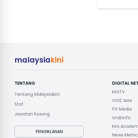
malaysia
kini
TENTANG
DIGITAL N
KiniTV
Tentang Malaysiakini
VOIZ Asia
Staf
FG Media
Jawatan Kosong
Undi.info
Kini Acade
PENGIKLANAN
News Metric