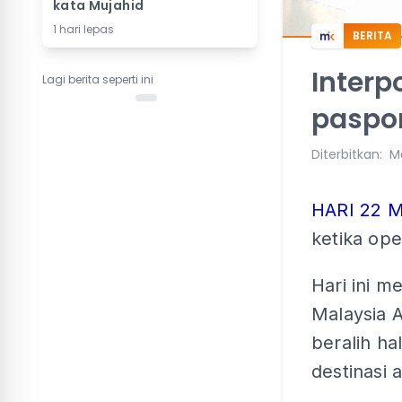
kata Mujahid
1 hari lepas
BERITA
Interp
Lagi berita seperti ini
paspor
Diterbitkan
:
M
HARI 22 
ketika op
Hari ini 
Malaysia A
beralih ha
destinasi 