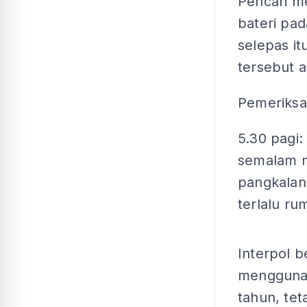
Pencari m
bateri pa
selepas it
tersebut a
Pemeriksaa
5.30 pagi:
semalam m
pangkalan
terlalu rum
Interpol 
menggunaka
tahun, tet