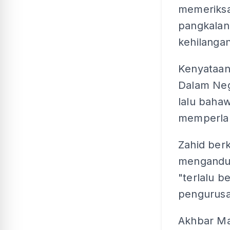
memeriks
pangkalan 
kehilanga
Kenyataan
Dalam Nege
lalu baha
memperlah
Zahid berk
mengandun
"terlalu b
pengurusa
Akhbar Ma