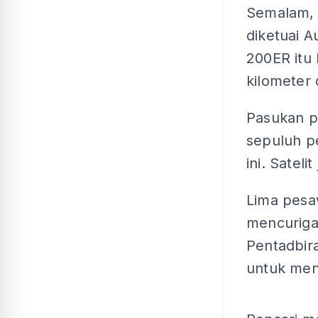
Semalam, 
diketuai A
200ER itu 
kilometer d
Pasukan p
sepuluh pe
ini. Satel
Lima pesa
mencuriga
Pentadbira
untuk men