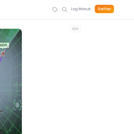
Log Masuk
Daftar
ADS