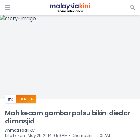
ADS
BERITA
Mah kecam gambar palsu bikini diedar
di masjid
Ahmad Fadli KC
⋅
Diterbitkan
:
May 25, 2014 9:59 AM
Dikemaskini
:
2:01 AM