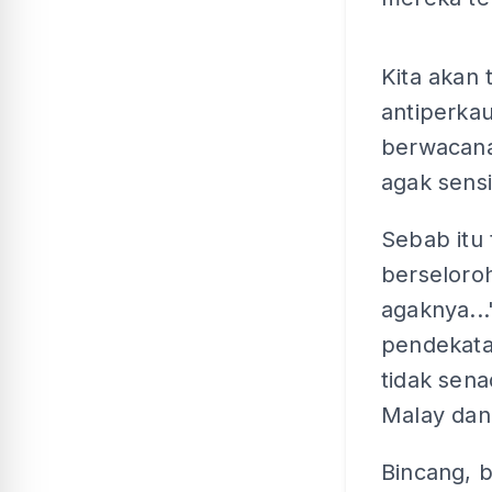
Kita akan 
antiperka
berwacana
agak sensi
Sebab itu 
berseloroh
agaknya..
pendekata
tidak sen
Malay dan
Bincang, 