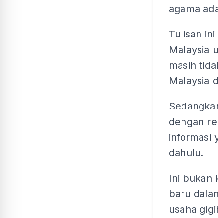
agama ada
Tulisan in
Malaysia 
masih tid
Malaysia d
Sedangkan
dengan rea
informasi 
dahulu.
Ini bukan 
baru dala
usaha gigi