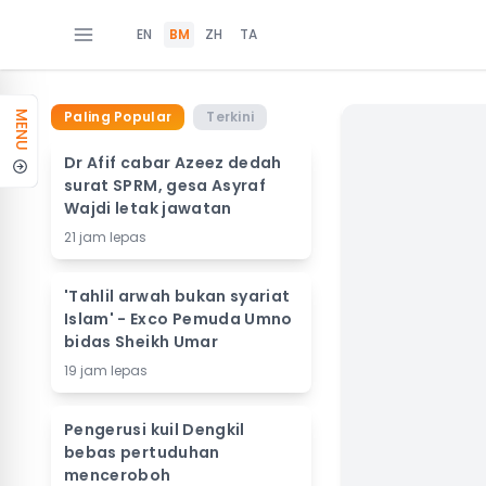
EN
BM
ZH
TA
Paling Popular
Terkini
MENU
Dr Afif cabar Azeez dedah
surat SPRM, gesa Asyraf
Wajdi letak jawatan
21 jam lepas
'Tahlil arwah bukan syariat
Islam' - Exco Pemuda Umno
bidas Sheikh Umar
19 jam lepas
Pengerusi kuil Dengkil
bebas pertuduhan
menceroboh