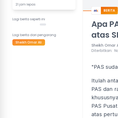
21 jam lepas
BERITA
Lagi berita seperti ini
Apa PA
atas S
Lagi berita dari pengarang
Sheikh Omar Ali
Sheikh Omar A
Diterbitkan
:
No
"PAS sudah
Itulah an
PAS dan r
khususnya
PAS Pusat
atas pert