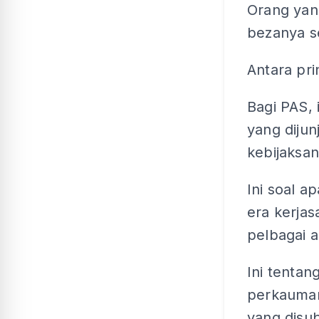
Orang yan
bezanya s
Antara pri
Bagi PAS, 
yang dijun
kebijaksan
Ini soal 
era kerjas
pelbagai a
Ini tentan
perkauman
yang disub