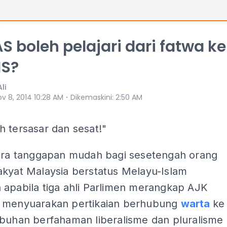
S boleh pelajari dari fatwa ke
IS?
li
⋅
v 8, 2014 10:28 AM
Dikemaskini
:
2:50 AM
 tersasar dan sesat!"
tara tanggapan mudah bagi sesetengah orang
akyat Malaysia berstatus Melayu-Islam
 apabila tiga ahli Parlimen merangkap AJK
 menyuarakan pertikaian berhubung
warta
ke
ubuhan berfahaman liberalisme dan pluralisme