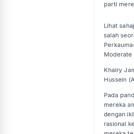
parti mere
Lihat saha
salah seo
Perkauman
Moderate 
Khairy Jam
Hussein (A
Pada panda
mereka am
dengan ikl
rasional k
mereka ter