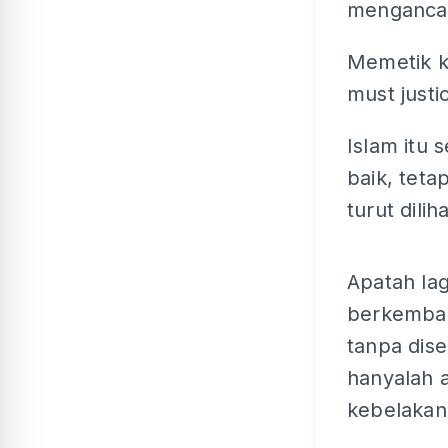
mengancam
Memetik ka
must justi
Islam itu 
baik, teta
turut dili
Apatah la
berkemban
tanpa dise
hanyalah 
kebelakan