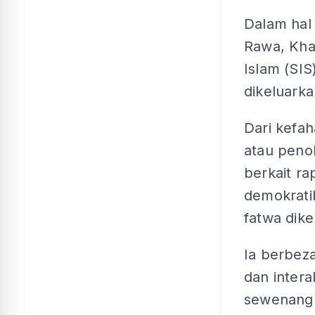
Dalam hal 
Rawa, Khal
Islam (SIS
dikeluarka
Dari kefa
atau penol
berkait r
demokrati
fatwa dike
Ia berbez
dan inter
sewenangn