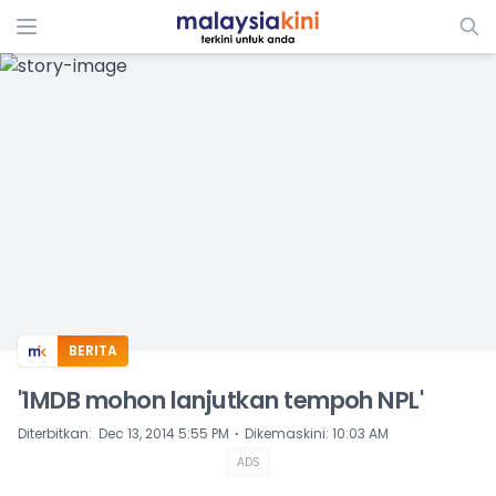
ADS
BERITA
'1MDB mohon lanjutkan tempoh NPL'
⋅
Diterbitkan
:
Dec 13, 2014 5:55 PM
Dikemaskini
:
10:03 AM
ADS