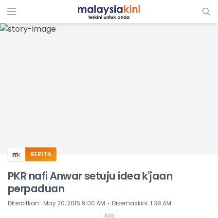
ADS
BERITA
PKR nafi Anwar setuju idea k'jaan
perpaduan
⋅
Diterbitkan
:
May 20, 2015 9:00 AM
Dikemaskini
:
1:38 AM
ADS