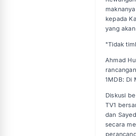
maknanya 
kepada Ka
yang akan
"Tidak timb
Ahmad Hus
rancangan
1MDB: Di
Diskusi b
TV1 bers
dan Sayed
secara me
perancang