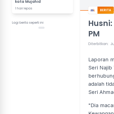
kata Mujahid
1 hari lepas
BERITA
Husni:
Lagi berita seperti ini
PM
Diterbitkan
:
Ju
Laporan m
Seri Naji
berhubung
adalah ti
Seri Ahma
"Dia maca
Kewangan,