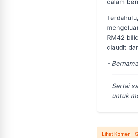
dalam bent
Terdahulu,
mengeluar
RM42 bili
diaudit da
- Bernam
Sertai s
untuk me
Lihat Komen