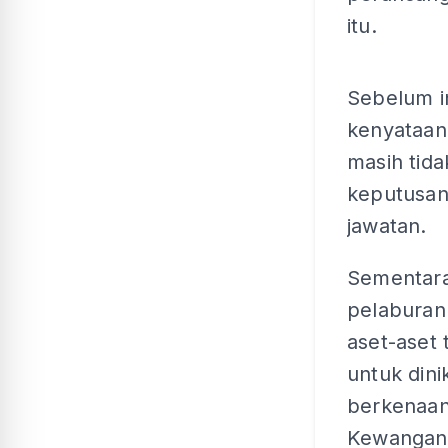
itu.
Sebelum i
kenyataan
masih tid
keputusan
jawatan.
Sementara 
pelaburan
aset-aset
untuk dini
berkenaan 
Kewangan 