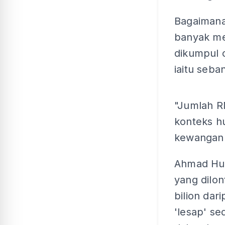
Bagaimana
banyak me
dikumpul o
iaitu seba
"Jumlah RM
konteks hu
kewangan 
Ahmad Hus
yang dilo
bilion dar
'lesap' s