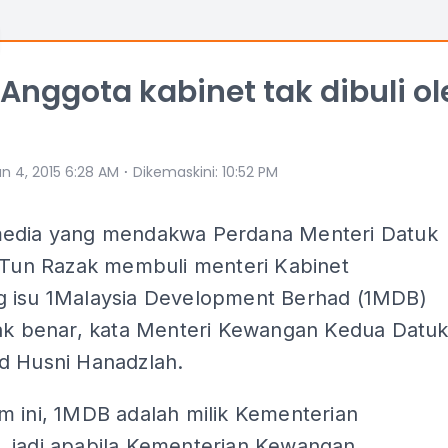
 Anggota kabinet tak dibuli ol
⋅
n 4, 2015 6:28 AM
Dikemaskini
:
10:52 PM
edia yang mendakwa Perdana Menteri Datuk
b Tun Razak membuli menteri Kabinet
 isu 1Malaysia Development Berhad (1MDB)
dak benar, kata Menteri Kewangan Kedua Datu
d Husni Hanadzlah.
m ini, 1MDB adalah milik Kementerian
 jadi apabila Kementerian Kewangan,