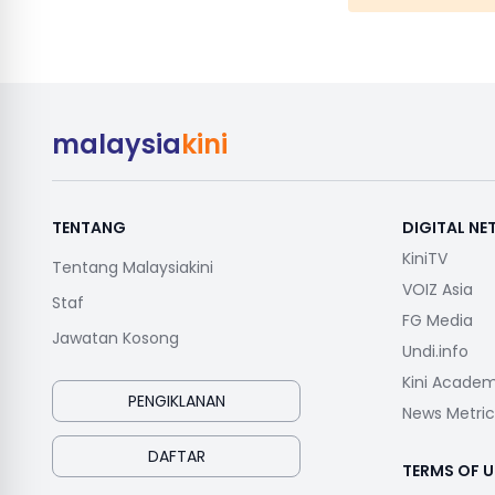
malaysia
kini
TENTANG
DIGITAL N
KiniTV
Tentang Malaysiakini
VOIZ Asia
Staf
FG Media
Jawatan Kosong
Undi.info
Kini Acade
PENGIKLANAN
News Metric
DAFTAR
TERMS OF U