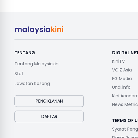
malaysia
kini
TENTANG
DIGITAL N
KiniTV
Tentang Malaysiakini
VOIZ Asia
Staf
FG Media
Jawatan Kosong
Undi.info
Kini Acade
PENGIKLANAN
News Metric
DAFTAR
TERMS OF U
Syarat Pen
Dasar Privas