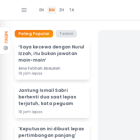
EN
BM
ZH
TA
Paling Popular
Terkini
MENU
‘Saya kecewa dengan Nurul
Izzah, itu bukan jawatan
main-main’
Aina Fatihah Abdullah
19 jam lepas
Jantung Ismail Sabri
berhenti dua saat lepas
terjatuh, kata peguam
18 jam lepas
'Keputusan ini dibuat lepas
pertimbangan panjang'