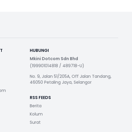
RT
HUBUNGI
Mkini Dotcom Sdn Bhd
(199901014818 / 489718-U)
No. 9, Jalan 51/205A, Off Jalan Tandang,
46050 Petaling Jaya, Selangor
com
RSS FEEDS
Berita
Kolum
Surat