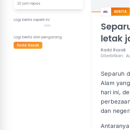
20 jam lepas
BERITA
Lagi berita seperti ini
Separ
letak 
Lagi berita dari pengarang
Radzi Razak
Radzi Razak
Diterbitkan
:
Au
Separuh d
Alam yang 
hari ini,
perbezaan
dan negeri
Antaranya