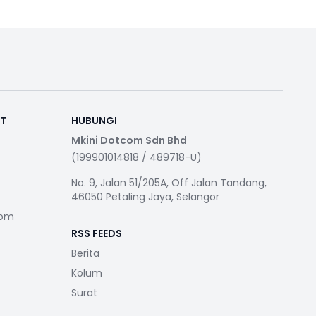
RT
HUBUNGI
Mkini Dotcom Sdn Bhd
(199901014818 / 489718-U)
No. 9, Jalan 51/205A, Off Jalan Tandang,
46050 Petaling Jaya, Selangor
com
RSS FEEDS
Berita
Kolum
Surat