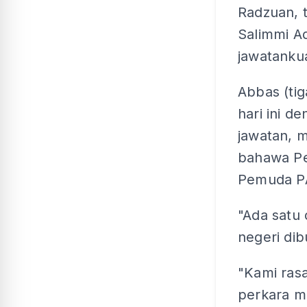
Radzuan, 
Salimmi Ad
jawatanku
Abbas (tig
hari ini 
jawatan, 
bahawa Pe
Pemuda PA
"Ada satu
negeri di
"Kami rasa
perkara m