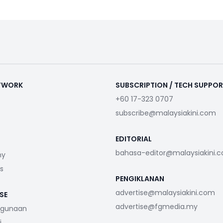
ETWORK
SUBSCRIPTION / TECH SUPPO
+60 17-323 0707
subscribe@malaysiakini.com
EDITORIAL
bahasa-editor@malaysiakini.
my
s
PENGIKLANAN
advertise@malaysiakini.com
SE
advertise@fgmedia.my
ggunaan
i