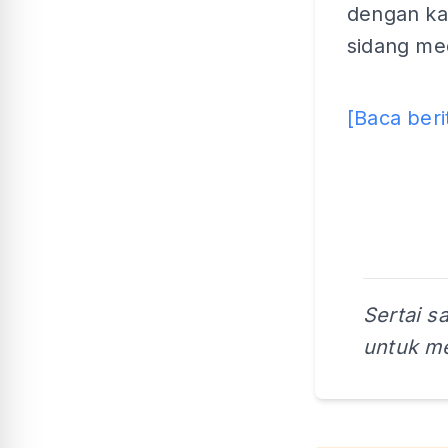
dengan kam
sidang med
[Baca beri
Sertai s
untuk me