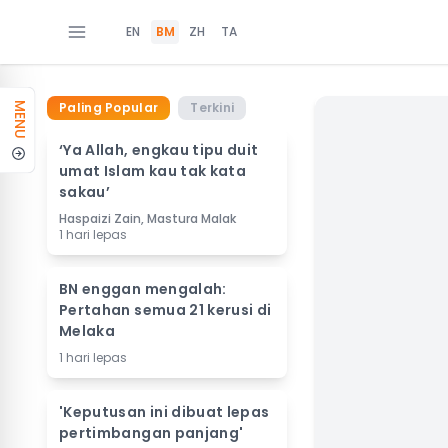
EN
BM
ZH
TA
Paling Popular
Terkini
MENU
‘Ya Allah, engkau tipu duit
umat Islam kau tak kata
sakau’
Haspaizi Zain, Mastura Malak
1 hari lepas
BN enggan mengalah:
Pertahan semua 21 kerusi di
Melaka
1 hari lepas
'Keputusan ini dibuat lepas
pertimbangan panjang'