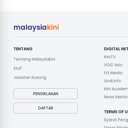
malaysia
kini
TENTANG
DIGITAL N
KiniTV
Tentang Malaysiakini
VOIZ Asia
Staf
FG Media
Jawatan Kosong
Undi.info
Kini Acade
PENGIKLANAN
News Metric
DAFTAR
TERMS OF U
Syarat Pen
Dasar Privas