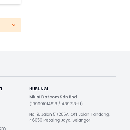
RT
HUBUNGI
Mkini Dotcom Sdn Bhd
(199901014818 / 489718-U)
No. 9, Jalan 51/205A, Off Jalan Tandang,
46050 Petaling Jaya, Selangor
com