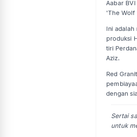
Aabar BVI
'The Wolf 
Ini adalah
produksi H
tiri Perda
Aziz.
Red Grani
pembiayaa
dengan si
Sertai s
untuk me