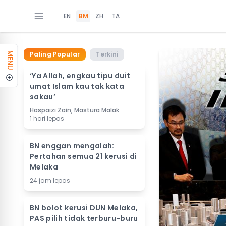
EN
BM
ZH
TA
Paling Popular
Terkini
MENU
‘Ya Allah, engkau tipu duit
umat Islam kau tak kata
sakau’
Haspaizi Zain, Mastura Malak
1 hari lepas
BN enggan mengalah:
Pertahan semua 21 kerusi di
Melaka
24 jam lepas
BN bolot kerusi DUN Melaka,
PAS pilih tidak terburu-buru