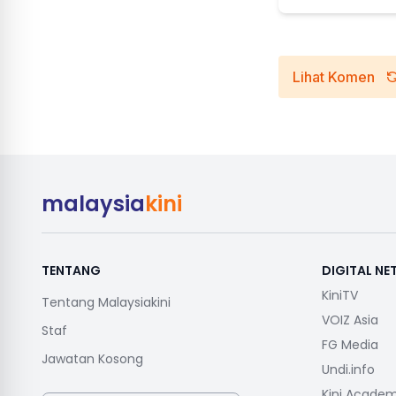
Lihat Komen
malaysia
kini
TENTANG
DIGITAL N
KiniTV
Tentang Malaysiakini
VOIZ Asia
Staf
FG Media
Jawatan Kosong
Undi.info
Kini Acade