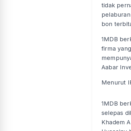
tidak pern
pelaburan
bon terbit
1MDB berk
firma yang
mempunyai
Aabar Inv
Menurut IP
1MDB berk
selepas di
Khadem Al