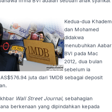
bahawa firma BVI adalah sebuah anak syarikat
Kedua-dua Khadem
dan Mohamed
didakwa
menubuhkan Aabar
BVI pada Mac
2012, dua bulan
sebelum ia
AS$576.94 juta dari 1MDB sebagai deposit
an.
akhbar
Wall Street Journal
, sebahagian
dana berkenaan yang dipindahkan kepada