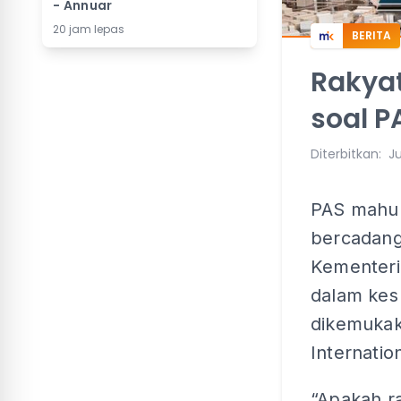
- Annuar
20 jam lepas
BERITA
Rakyat
soal P
Diterbitkan
:
Ju
PAS mahu 
bercadang
Kementeri
dalam kes
dikemukak
Internati
“Apakah r