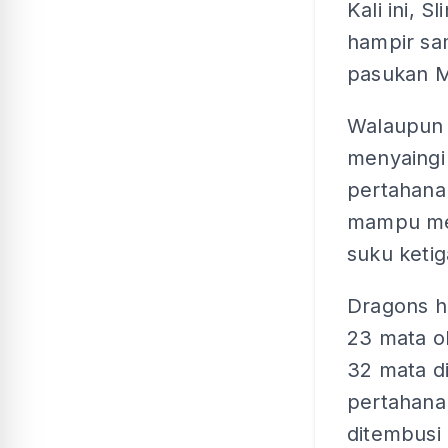
Kali ini, 
hampir sa
pasukan Ma
Walaupun 
menyaingi
pertahana
mampu men
suku ketig
Dragons h
23 mata o
32 mata d
pertahana
ditembusi 