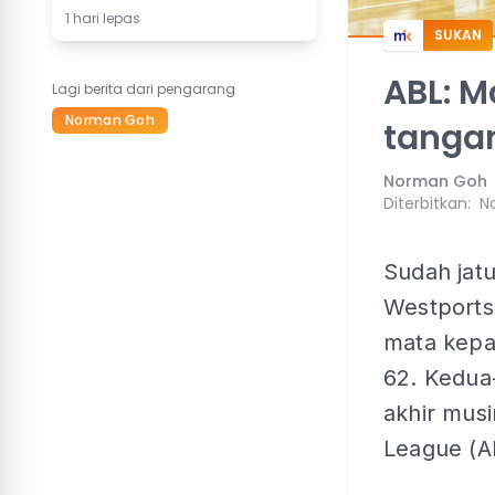
1 hari lepas
SUKAN
ABL: M
Lagi berita dari pengarang
Norman Goh
tangan
Norman Goh
Diterbitkan
:
N
Sudah jat
Westports
mata kepa
62. Kedua
akhir musi
League (A