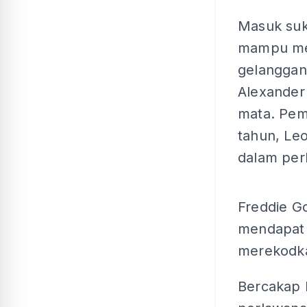
Masuk suk
mampu mem
gelanggan
Alexander
mata. Pem
tahun, Le
dalam per
Freddie G
mendapat 
merekodka
Bercakap 