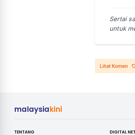
Sertai s
untuk me
Lihat Komen
malaysia
kini
TENTANG
DIGITAL N