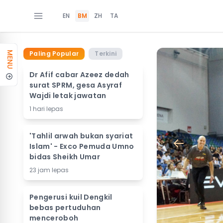
EN
BM
ZH
TA
Paling Popular
Terkini
MENU
Dr Afif cabar Azeez dedah
surat SPRM, gesa Asyraf
Wajdi letak jawatan
1 hari lepas
'Tahlil arwah bukan syariat
Islam' - Exco Pemuda Umno
bidas Sheikh Umar
23 jam lepas
Pengerusi kuil Dengkil
bebas pertuduhan
menceroboh