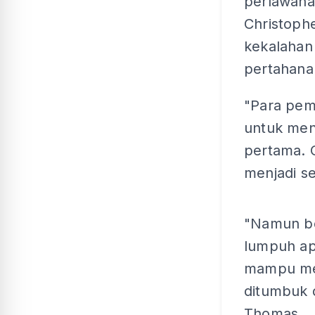
perlawanan
Christoph
kekalahan 
pertahana
"Para pema
untuk men
pertama. 
menjadi s
"Namun be
lumpuh ap
mampu mem
ditumbuk d
Thomas.