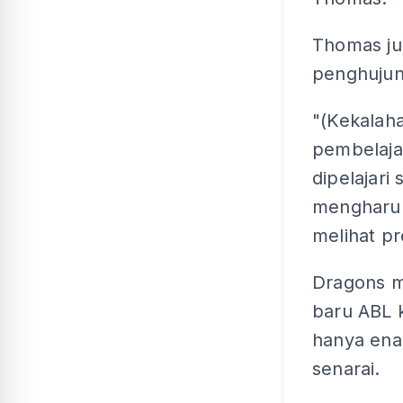
Thomas ju
penghujun
"(Kekalaha
pembelaja
dipelajari
mengharun
melihat pr
Dragons 
baru ABL k
hanya ena
senarai.