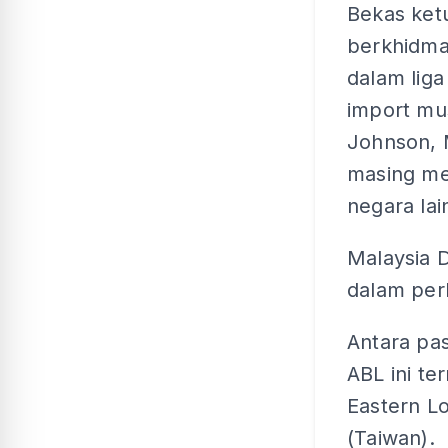
Bekas ketu
berkhidmat
dalam liga
import mus
Johnson, 
masing me
negara lai
Malaysia 
dalam per
Antara pa
ABL ini te
Eastern L
(Taiwan).