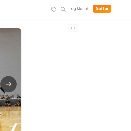
Log Masuk
Daftar
ADS