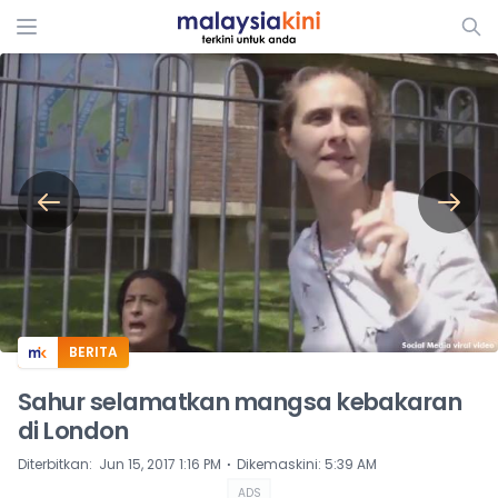
ADS
BERITA
Sahur selamatkan mangsa kebakaran
di London
⋅
Diterbitkan
:
Jun 15, 2017 1:16 PM
Dikemaskini
:
5:39 AM
ADS