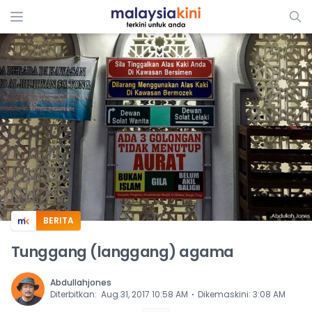
ADS
BERITA
Tunggang (langgang) agama
Abdullahjones
⋅
Diterbitkan
:
Aug 31, 2017 10:58 AM
Dikemaskini
:
3:08 AM