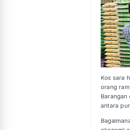
Kos sara h
orang rama
Barangan 
antara pu
Bagaimana