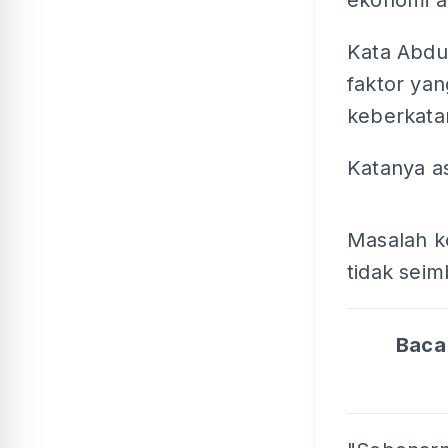
ekonomi a
Kata Abdu
faktor yan
keberkata
Katanya as
Masalah k
tidak sei
Bac