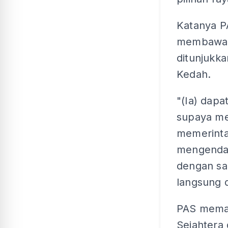
Katanya 
membawa p
ditunjukka
Kedah.
"(Ia) dapa
supaya me
memerinta
mengendal
dengan sa
langsung 
PAS memas
Sejahtera