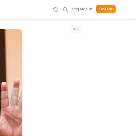
Log Masuk
Daftar
ADS