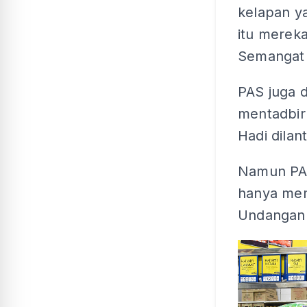
kelapan y
itu merek
Semangat 
PAS juga 
mentadbir
Hadi dilan
Namun PAS
hanya mem
Undangan 