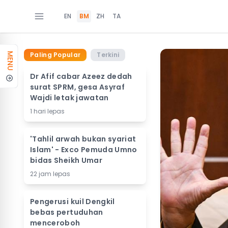
EN
BM
ZH
TA
Paling Popular
Terkini
MENU
Dr Afif cabar Azeez dedah
surat SPRM, gesa Asyraf
Wajdi letak jawatan
1 hari lepas
'Tahlil arwah bukan syariat
Islam' - Exco Pemuda Umno
bidas Sheikh Umar
22 jam lepas
Pengerusi kuil Dengkil
bebas pertuduhan
menceroboh