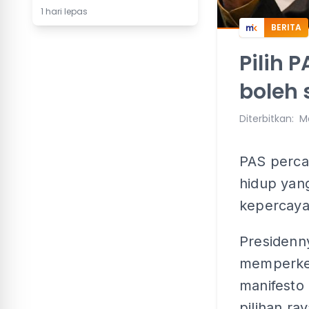
1 hari lepas
BERITA
Pilih 
boleh 
Diterbitkan
:
Ma
PAS percay
hidup yang
kepercayaa
Presidenn
memperken
manifesto
pilihan r