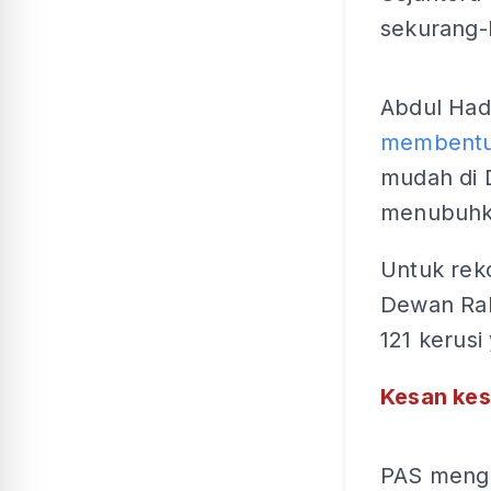
sekurang-
Abdul Hadi
membentu
mudah di D
menubuhka
Untuk reko
Dewan Rak
121 kerusi
Kesan kes
PAS menge