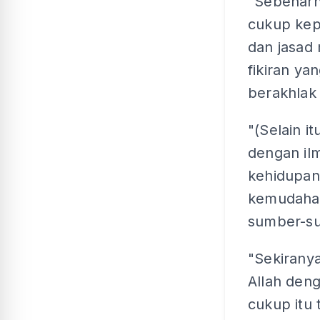
"Sebenarn
cukup kep
dan jasad
fikiran ya
berakhlak
"(Selain i
dengan ilm
kehidupan
kemudahan
sumber-su
"Sekirany
Allah deng
cukup itu