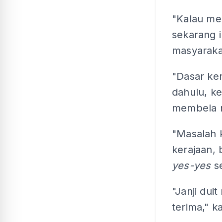
"Kalau me
sekarang i
masyarak
"Dasar ke
dahulu, ke
membela n
"Masalah 
kerajaan,
yes-yes
s
"Janji duit
terima," k