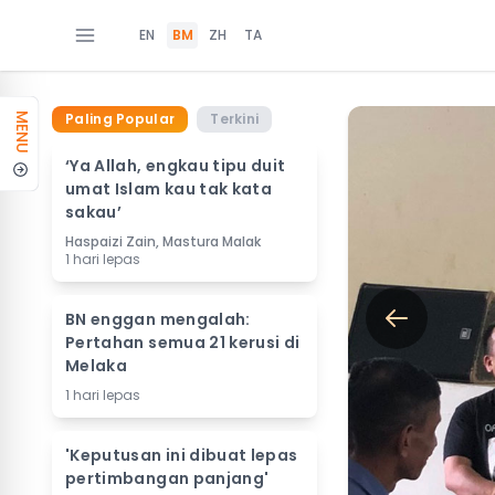
EN
BM
ZH
TA
Paling Popular
Terkini
MENU
‘Ya Allah, engkau tipu duit
umat Islam kau tak kata
sakau’
Haspaizi Zain, Mastura Malak
1 hari lepas
BN enggan mengalah:
Pertahan semua 21 kerusi di
Melaka
1 hari lepas
'Keputusan ini dibuat lepas
pertimbangan panjang'