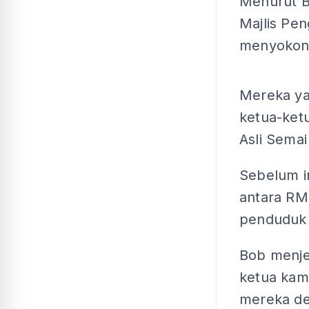
Menurut B
Majlis Pe
menyokong
Mereka yan
ketua-ket
Asli Semai
Sebelum i
antara RM
penduduk 
Bob menje
ketua kam
mereka de