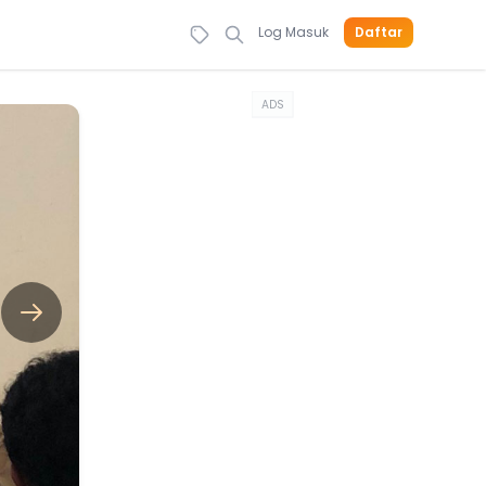
Log Masuk
Daftar
ADS