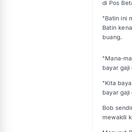
di Pos Beta
"Batin ini
Batin ken
buang.
"Mana-man
bayar gaji
"Kita bayar
bayar gaji 
Bob sendir
mewakili k