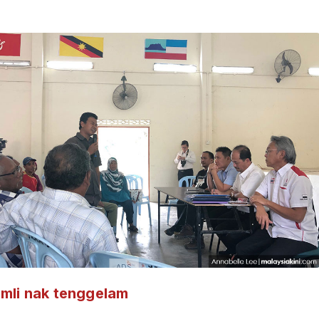
ADS
ADS
amli nak tenggelam