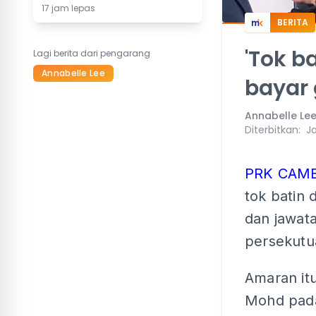
17 jam lepas
BERITA
'Tok b
Lagi berita dari pengarang
Annabelle Lee
bayar g
Annabelle Le
Diterbitkan
:
Ja
PRK CAM
tok batin 
dan jawata
persekutua
Amaran it
Mohd pada