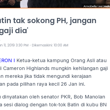
atin tak sokong PH, jangan
aji dia'
e
⋅
n 11, 2019 3:30 PM
Dikemaskini
:
10:00 AM
ERON l
Ketua-ketua kampung Orang Asli atau
di Cameron Highlands mungkin kehilangan gaji
n mereka jika tidak mengundi kerajaan
n pada pilihan raya kecil 26 Jan ini.
u dinyatakan oleh senator PKR, Bob Manolan
 sesi dialog dengan tok-tok Batin di kubu BN