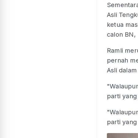
Sementara
Asli Tengk
ketua mas
calon BN,
Ramli mer
pernah me
Asli dalam
"Walaupun 
parti yang
"Walaupun 
parti yan