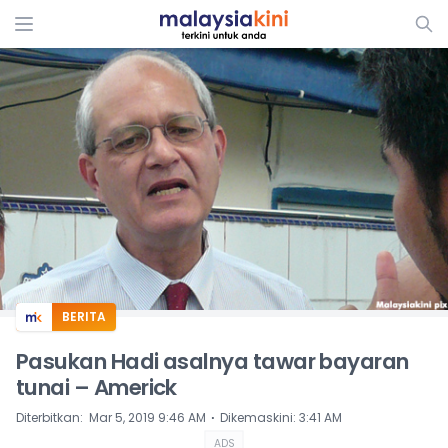
ADS
BERITA
Pasukan Hadi asalnya tawar bayaran
tunai – Americk
⋅
Diterbitkan
:
Mar 5, 2019 9:46 AM
Dikemaskini
:
3:41 AM
ADS