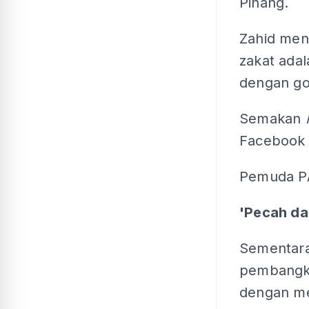
Pinang.
Zahid meny
zakat ada
dengan go
Semakan
Facebook 
Pemuda PA
'Pecah da
Sementara
pembangk
dengan me