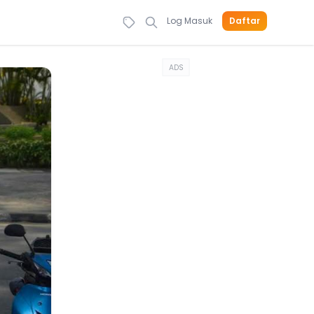
Log Masuk
Daftar
ADS