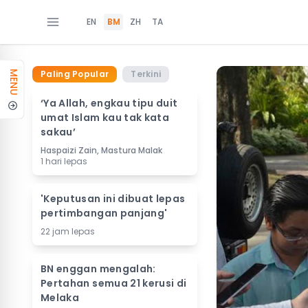
EN
BM
ZH
TA
Paling Popular
Terkini
MENU
‘Ya Allah, engkau tipu duit
umat Islam kau tak kata
sakau’
Haspaizi Zain, Mastura Malak
1 hari lepas
'Keputusan ini dibuat lepas
pertimbangan panjang'
22 jam lepas
BN enggan mengalah:
Pertahan semua 21 kerusi di
Melaka