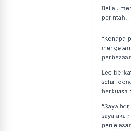
Beliau men
perintah.
“Kenapa 
mengeten
perbezaan 
Lee berka
selari de
berkuasa a
“Saya hor
saya akan
penjelasan