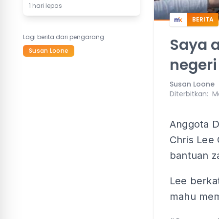
1 hari lepas
BERITA
Lagi berita dari pengarang
Saya a
Susan Loone
negeri
Susan Loone
Diterbitkan
:
Ma
Anggota D
Chris Lee 
bantuan z
Lee berkat
mahu meme