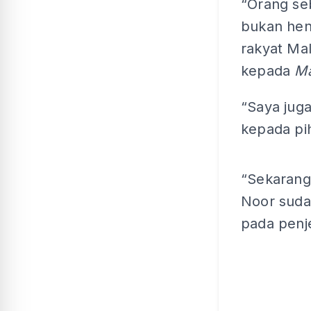
“Orang seb
bukan hen
rakyat Ma
kepada
Ma
“Saya jug
kepada pi
“Sekarang
Noor suda
pada penje