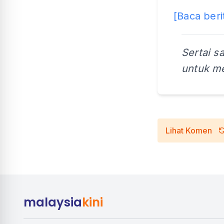
[Baca beri
Sertai s
untuk me
Lihat Komen
malaysia
kini