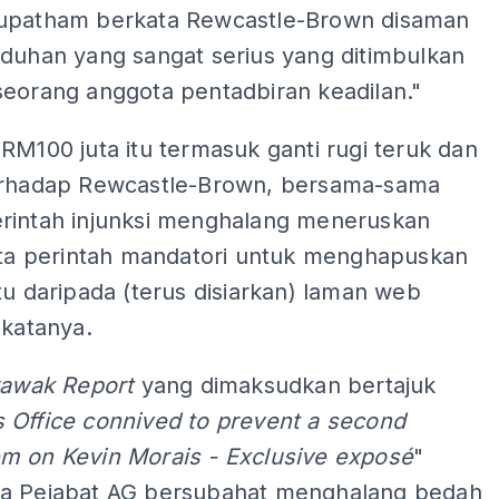
upatham berkata Rewcastle-Brown disaman
uduhan yang sangat serius yang ditimbulkan
seorang anggota pentadbiran keadilan."
RM100 juta itu termasuk ganti rugi teruk dan
erhadap Rewcastle-Brown, bersama-sama
rintah injunksi menghalang meneruskan
erta perintah mandatori untuk menghapuskan
tu daripada (terus disiarkan) laman web
 katanya.
rawak Report
yang dimaksudkan bertajuk
 Office connived to prevent a second
m on Kevin Morais - Exclusive exposé
"
a Pejabat AG bersubahat menghalang bedah