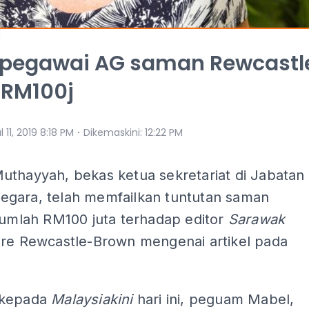
 pegawai AG saman Rewcastl
 RM100j
⋅
l 11, 2019 8:18 PM
Dikemaskini
:
12:22 PM
uthayyah, bekas ketua sekretariat di Jabatan
gara, telah memfailkan tuntutan saman
jumlah RM100 juta terhadap editor
Sarawak
are Rewcastle-Brown mengenai artikel pada
 kepada
Malaysiakini
hari ini, peguam Mabel,