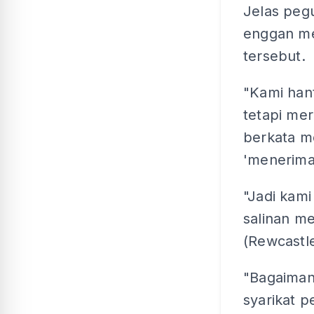
Jelas pegu
enggan me
tersebut.
"Kami han
tetapi me
berkata m
'menerima 
"Jadi kami
salinan me
(Rewcastl
"Bagaiman
syarikat p