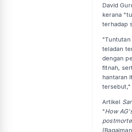
David Gur
kerana "t
terhadap 
"Tuntutan 
teladan t
dengan pe
fitnah, s
hantaran i
tersebut,"
Artikel
Sa
"
How AG's
postmorte
(Bagaiman