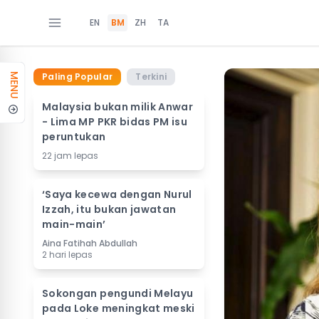
EN
BM
ZH
TA
Paling Popular
Terkini
MENU
Malaysia bukan milik Anwar
- Lima MP PKR bidas PM isu
peruntukan
22 jam lepas
‘Saya kecewa dengan Nurul
Izzah, itu bukan jawatan
main-main’
Aina Fatihah Abdullah
2 hari lepas
Sokongan pengundi Melayu
pada Loke meningkat meski