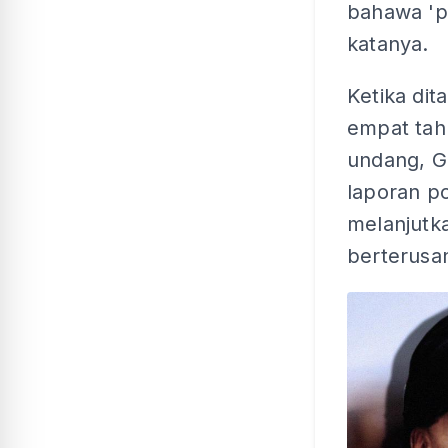
bahawa 'p
katanya.
Ketika di
empat tah
undang, G
laporan p
melanjutka
berterusa