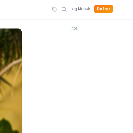
Log Masuk
Daftar
ADS