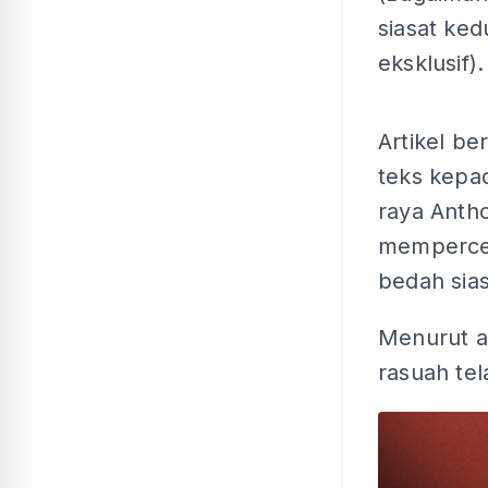
siasat ke
eksklusif).
Artikel b
teks kepa
raya Anth
memperce
bedah sia
Menurut ar
rasuah tel