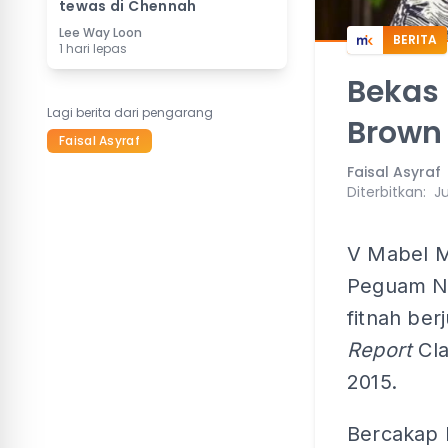
tewas di Chennah
Lee Way Loon
BERITA
1 hari lepas
Bekas
Lagi berita dari pengarang
Brown
Faisal Asyraf
Faisal Asyraf
Diterbitkan
:
Ju
V Mabel M
Peguam Ne
fitnah ber
Report
Cl
2015.
Bercakap