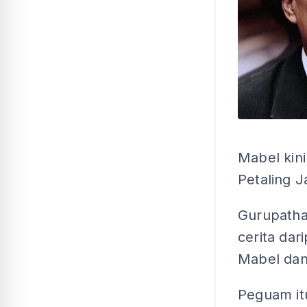
Mabel kin
Petaling J
Gurupatha
cerita da
Mabel dan
Peguam it