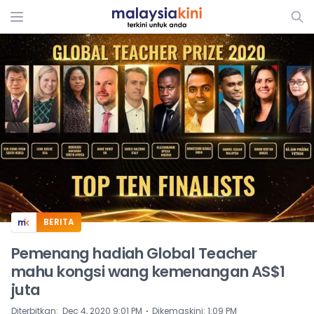
ADS
BERITA
Pemenang hadiah Global Teacher
mahu kongsi wang kemenangan AS$1
juta
⋅
Diterbitkan
:
Dec 4, 2020 9:01 PM
Dikemaskini
:
1:09 PM