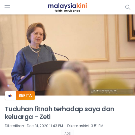
ADS
BERITA
Tuduhan fitnah terhadap saya dan
keluarga - Zeti
⋅
Diterbitkan
:
Dec 31, 2020 11:43 PM
Dikemaskini
:
3:51 PM
ADS