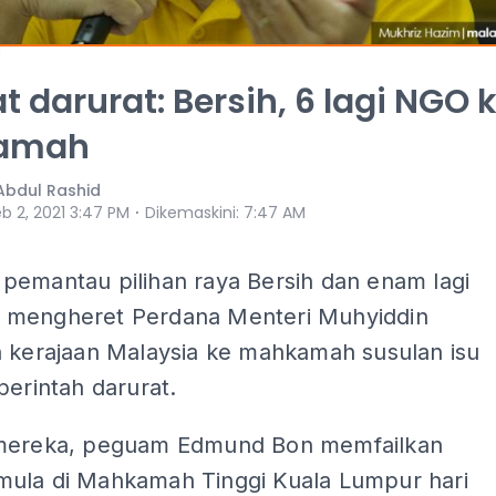
t darurat: Bersih, 6 lagi NGO 
amah
Abdul Rashid
⋅
b 2, 2021 3:47 PM
Dikemaskini
:
7:47 AM
pemantau pilihan raya Bersih dan enam lagi
mengheret Perdana Menteri Muhyiddin
n kerajaan Malaysia ke mahkamah susulan isu
perintah darurat.
mereka, peguam Edmund Bon memfailkan
ula di Mahkamah Tinggi Kuala Lumpur hari