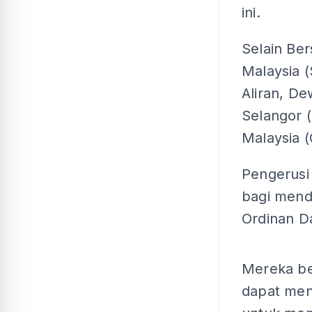
ini.
Selain Ber
Malaysia 
Aliran, D
Selangor 
Malaysia (
Pengerusi
bagi menda
Ordinan Da
Mereka be
dapat men