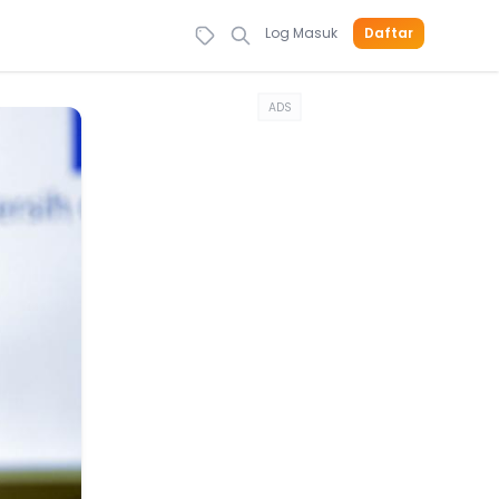
Log Masuk
Daftar
ADS