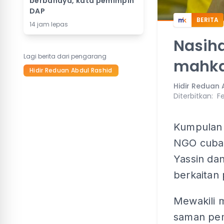
berbahaya, kata pemimpin
DAP
BERITA
14 jam lepas
Nasiha
Lagi berita dari pengarang
mahk
Hidir Reduan Abdul Rashid
Hidir Reduan 
Diterbitkan
:
Fe
Kumpulan 
NGO cuba 
Yassin da
berkaitan 
Mewakili 
saman pem