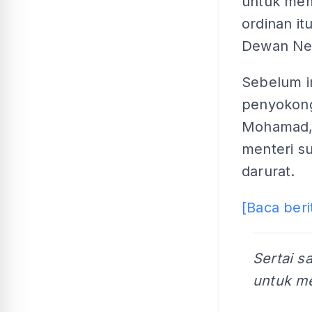
untuk mem
ordinan i
Dewan Ne
Sebelum i
penyokong
Mohamad, 
menteri s
darurat.
[Baca beri
Sertai s
untuk me