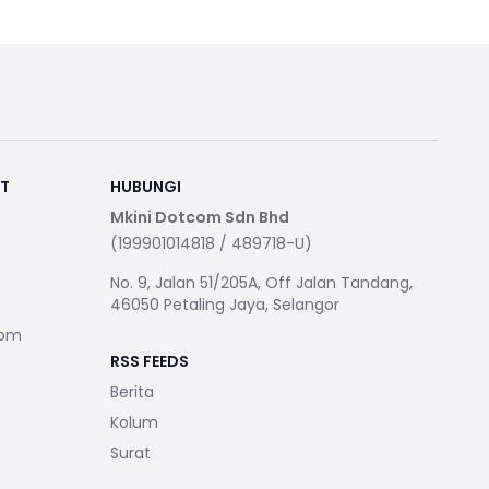
RT
HUBUNGI
Mkini Dotcom Sdn Bhd
(199901014818 / 489718-U)
No. 9, Jalan 51/205A, Off Jalan Tandang,
46050 Petaling Jaya, Selangor
com
RSS FEEDS
Berita
Kolum
Surat