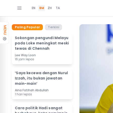
EN
BM
ZH
TA
Paling Popular
Terkini
MENU
Sokongan pengundi Melayu
pada Loke meningkat meski
tewas di Chennah
Lee Way Loon
16 jam lepas
‘Saya kecewa dengan Nurul
Izzah, itu bukan jawatan
main-main’
Aina Fatihah Abdullah
1 hari lepas
Cara politik Hadi sangat