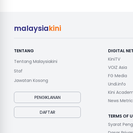
malaysia
kini
TENTANG
DIGITAL N
KiniTV
Tentang Malaysiakini
VOIZ Asia
Staf
FG Media
Jawatan Kosong
Undi.info
Kini Acade
PENGIKLANAN
News Metric
DAFTAR
TERMS OF U
Syarat Pen
Dasar Privas