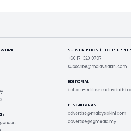
ETWORK
SUBSCRIPTION / TECH SUPPO
+60 17-323 0707
subscribe@malaysiakini.com
EDITORIAL
bahasa-editor@malaysiakini.
my
s
PENGIKLANAN
advertise@malaysiakini.com
SE
advertise@fgmedia.my
ggunaan
i