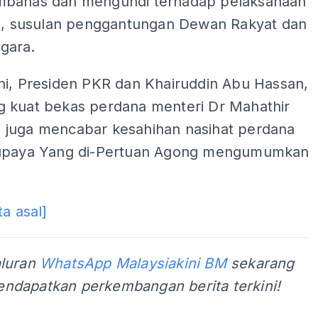
bahas dan mengundi terhadap pelaksanaan
tu, susulan penggantungan Dewan Rakyat dan
gara.
ni, Presiden PKR dan Khairuddin Abu Hassan,
 kuat bekas perdana menteri Dr Mahathir
juga mencabar kesahihan nasihat perdana
upaya Yang di-Pertuan Agong mengumumkan
ta asal]
aluran
WhatsApp Malaysiakini BM
sekarang
ndapatkan perkembangan berita terkini!