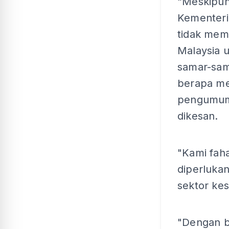
“Meskipun
Kementeri
tidak mem
Malaysia 
samar-sama
berapa me
pengumuma
dikesan.
"Kami fah
diperlukan
sektor kes
"Dengan b