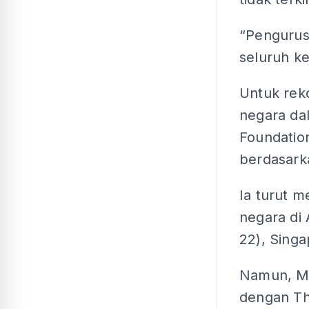
“Pengurus
seluruh ke
Untuk reko
negara dal
Foundatio
berdasark
Ia turut 
negara di 
22), Singa
Namun, Ma
dengan Th