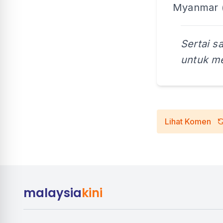
Myanmar (
Sertai s
untuk me
Lihat Komen
malaysia
kini