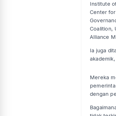
Institute 
Center for
Governance
Coalition,
Alliance M
Ia juga di
akademik, 
Mereka m
pemerinta
dengan pe
Bagaimanap
tidak terki