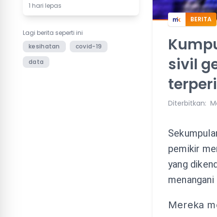
1 hari lepas
BERITA
Lagi berita seperti ini
Kumpu
kesihatan
covid-19
sivil 
data
terper
Diterbitkan
:
Ma
Sekumpulan
pemikir me
yang diken
menangani 
Mereka me