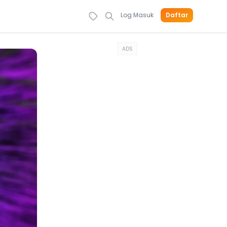
Log Masuk
Daftar
ADS