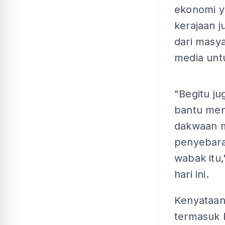
ekonomi y
kerajaan j
dari masya
media unt
"Begitu ju
bantu men
dakwaan m
penyebara
wabak itu
hari ini.
Kenyataan 
termasuk 