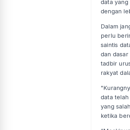
data yang
dengan leb
Dalam jan
perlu ber
saintis d
dan dasar
tadbir uru
rakyat da
"Kurangny
data tela
yang salah
ketika be