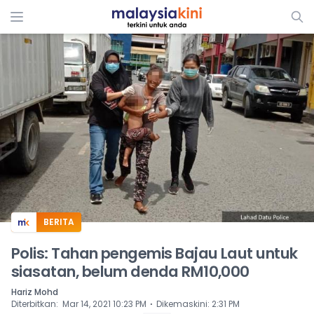
ADS
BERITA
Polis: Tahan pengemis Bajau Laut untuk
siasatan, belum denda RM10,000
Hariz Mohd
⋅
Diterbitkan
:
Mar 14, 2021 10:23 PM
Dikemaskini
:
2:31 PM