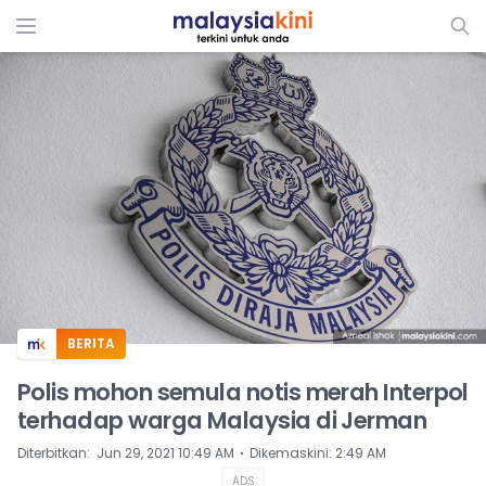
ADS
BERITA
Polis mohon semula notis merah Interpol
terhadap warga Malaysia di Jerman
⋅
Diterbitkan
:
Jun 29, 2021 10:49 AM
Dikemaskini
:
2:49 AM
ADS