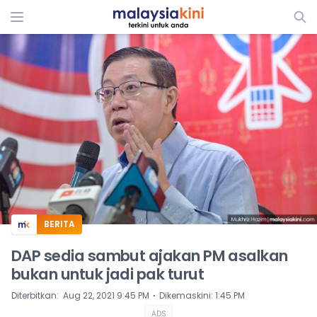
ADS
BERITA
DAP sedia sambut ajakan PM asalkan
bukan untuk jadi pak turut
⋅
Diterbitkan
:
Aug 22, 2021 9:45 PM
Dikemaskini
:
1:45 PM
ADS