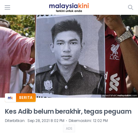
ADS
BERITA
Kes Adib belum berakhir, tegas peguam
⋅
Diterbitkan
:
Sep 28, 2021 8:02 PM
Dikemaskini
:
12:02 PM
ADS