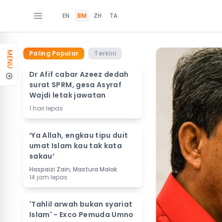
EN
BM
ZH
TA
Paling Popular
Terkini
MENU
Dr Afif cabar Azeez dedah
surat SPRM, gesa Asyraf
Wajdi letak jawatan
1 hari lepas
‘Ya Allah, engkau tipu duit
umat Islam kau tak kata
sakau’
Haspaizi Zain, Mastura Malak
14 jam lepas
'Tahlil arwah bukan syariat
Islam' - Exco Pemuda Umno