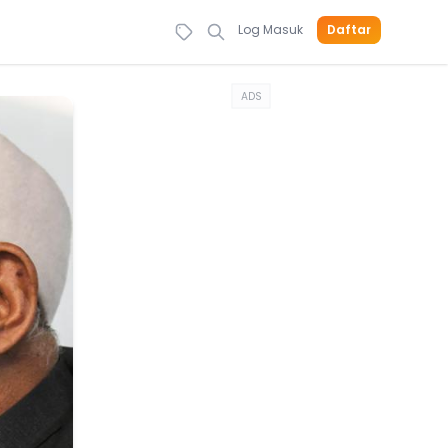
Log Masuk
Daftar
ADS