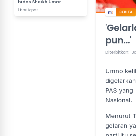
bidas Sheikh Umar
1 hari lepas
BERITA
'Gelar
pun...'
Diterbitkan
:
Ja
Umno kelih
digelarkan
PAS yang 
Nasional.
Menurut T
gelaran y
parti itu 