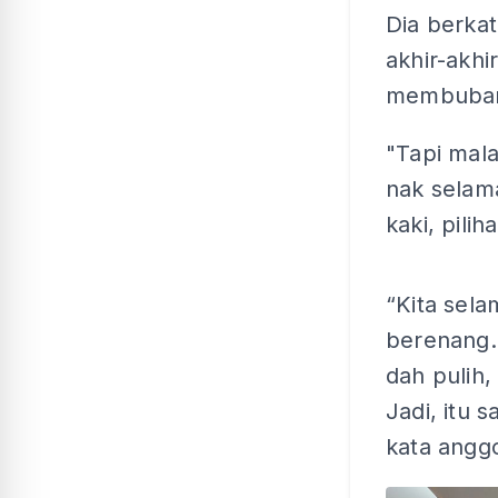
Dia berka
akhir-akhi
membubar
"Tapi mala
nak selama
kaki, pilih
“Kita sela
berenang. 
dah pulih,
Jadi, itu 
kata anggo