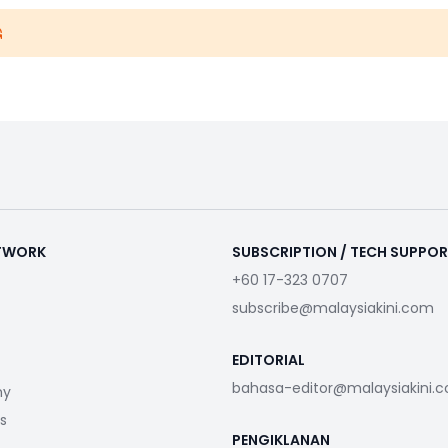
ETWORK
SUBSCRIPTION / TECH SUPPO
+60 17-323 0707
subscribe@malaysiakini.com
EDITORIAL
bahasa-editor@malaysiakini.
my
s
PENGIKLANAN