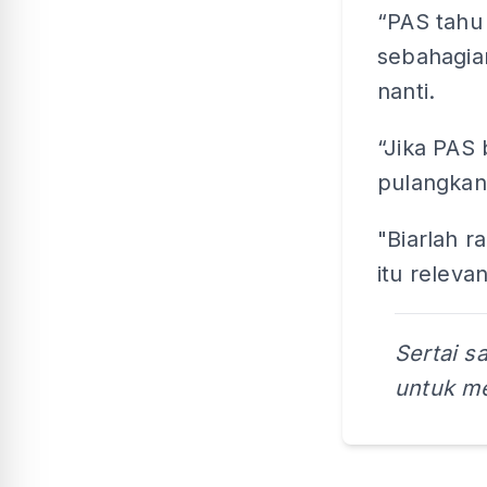
“PAS tahu
sebahagia
nanti.
“Jika PAS 
pulangkan
"Biarlah 
itu relevan
Sertai s
untuk me