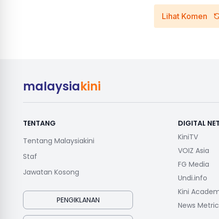
Lihat Komen
malaysia
kini
TENTANG
DIGITAL N
KiniTV
Tentang Malaysiakini
VOIZ Asia
Staf
FG Media
Jawatan Kosong
Undi.info
Kini Acade
PENGIKLANAN
News Metric