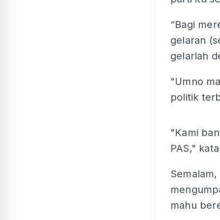
“Bagi mer
gelaran (s
gelarlah 
"Umno masi
politik ter
"Kami ban
PAS," kata
Semalam, 
mengumpam
mahu bere