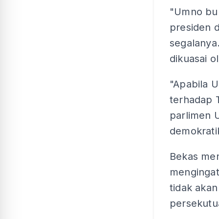
"Umno buka
presiden 
segalanya
dikuasai o
"Apabila 
terhadap T
parlimen 
demokrati
Bekas ment
mengingat
tidak akan
persekutua