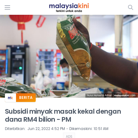
ADS
BERITA
Subsidi minyak masak kekal dengan
dana RM4 bilion - PM
⋅
Diterbitkan
:
Jun 22, 2022 4:52 PM
Dikemaskini
:
10:51 AM
ADS