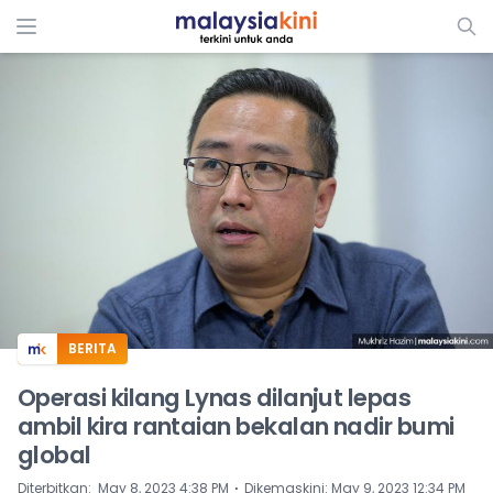
ADS
BERITA
Operasi kilang Lynas dilanjut lepas
ambil kira rantaian bekalan nadir bumi
global
⋅
Diterbitkan
:
May 8, 2023 4:38 PM
Dikemaskini
:
May 9, 2023 12:34 PM