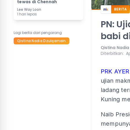
tewas di Chennah
BERITA
Lee Way Loon
1 hari lepas
PN: Uj
Lagi berita dari pengarang
babi d
Qistina Nadia Dzulqarnain
Qistina Nadia
Diterbitkan
:
Ap
PRK AYER
ujian mak
ladang te
Kuning mem
Naib Pres
mempunyai