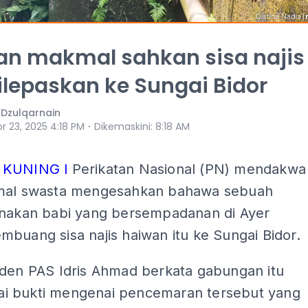
ian makmal sahkan sisa najis
ilepaskan ke Sungai Bidor
 Dzulqarnain
⋅
r 23, 2025 4:18 PM
Dikemaskini
:
8:18 AM
 KUNING l
Perikatan Nasional (PN) mendakwa
mal swasta mengesahkan bahawa sebuah
rnakan babi yang bersempadanan di Ayer
buang sisa najis haiwan itu ke Sungai Bidor.
iden PAS Idris Ahmad berkata gabungan itu
 bukti mengenai pencemaran tersebut yang