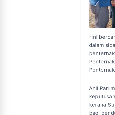
“Ini berc
dalam si
penternak
Penternak
Penternak
Ahli Parl
keputusan
kerana Su
bagi pend