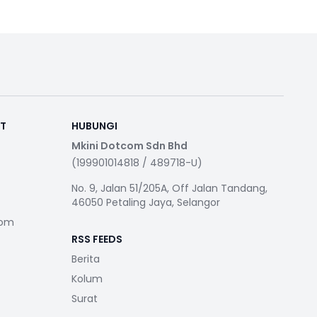
RT
HUBUNGI
Mkini Dotcom Sdn Bhd
(199901014818 / 489718-U)
No. 9, Jalan 51/205A, Off Jalan Tandang,
46050 Petaling Jaya, Selangor
com
RSS FEEDS
Berita
Kolum
Surat