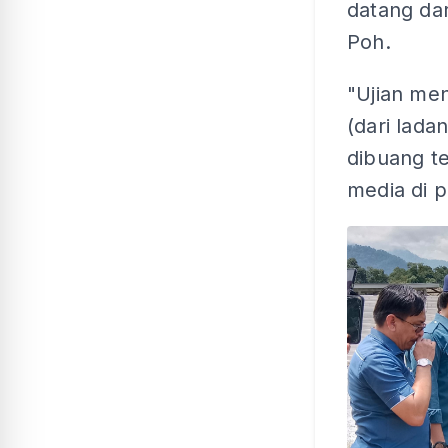
datang da
Poh.
"Ujian me
(dari lada
dibuang te
media di p