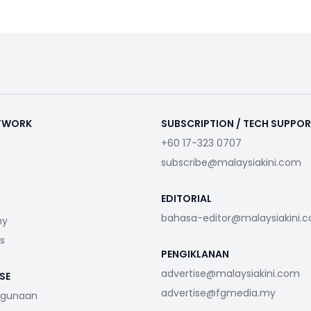
ETWORK
SUBSCRIPTION / TECH SUPPO
+60 17-323 0707
subscribe@malaysiakini.com
EDITORIAL
bahasa-editor@malaysiakini.
my
s
PENGIKLANAN
advertise@malaysiakini.com
SE
advertise@fgmedia.my
ggunaan