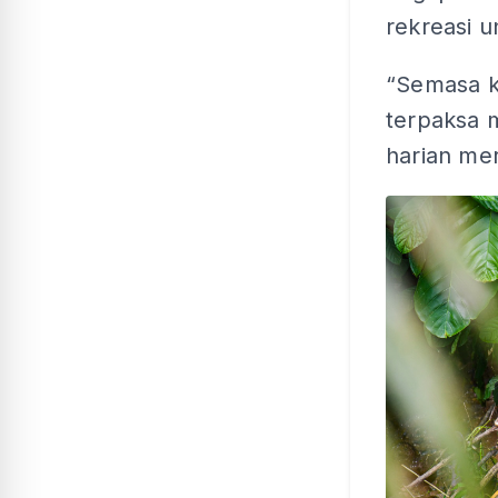
rekreasi 
“Semasa kr
terpaksa 
harian me