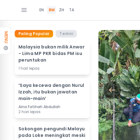
EN
BM
ZH
TA
Paling Popular
Terkini
MENU
Malaysia bukan milik Anwar
- Lima MP PKR bidas PM isu
peruntukan
1 hari lepas
‘Saya kecewa dengan Nurul
Izzah, itu bukan jawatan
main-main’
Aina Fatihah Abdullah
2 hari lepas
Sokongan pengundi Melayu
pada Loke meningkat meski