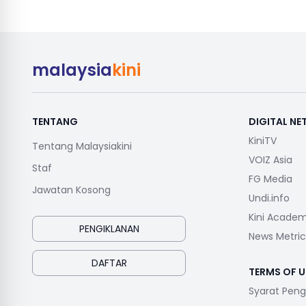
malaysia
kini
TENTANG
DIGITAL N
KiniTV
Tentang Malaysiakini
VOIZ Asia
Staf
FG Media
Jawatan Kosong
Undi.info
Kini Acade
PENGIKLANAN
News Metric
DAFTAR
TERMS OF U
Syarat Pen