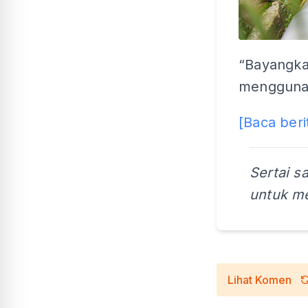
“Bayangka
menggunak
[Baca beri
Sertai s
untuk me
Lihat Komen