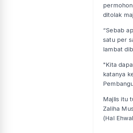
permohona
ditolak ma
“Sebab ap
satu per 
lambat dib
"Kita dapa
katanya ke
Pembangu
Majlis itu
Zaliha Mu
(Hal Ehwa