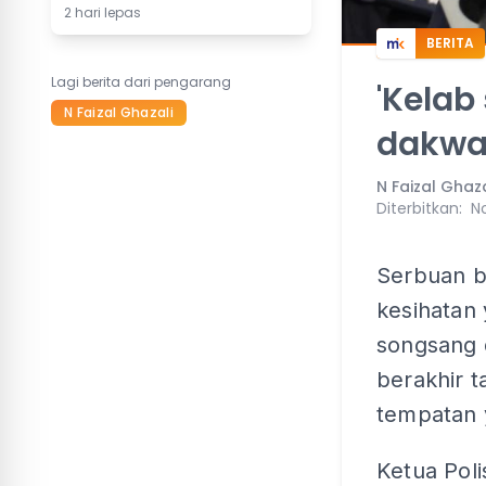
2 hari lepas
BERITA
Lagi berita dari pengarang
'Kelab
N Faizal Ghazali
dakwa
N Faizal Ghaza
Diterbitkan
:
N
Serbuan b
kesihatan 
songsang 
berakhir t
tempatan 
Ketua Pol