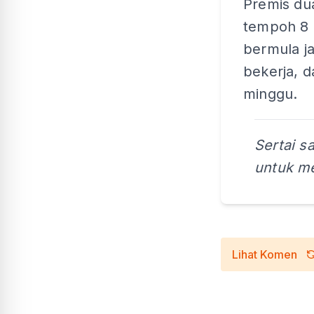
Premis dua
tempoh 8 
bermula j
bekerja, 
minggu.
Sertai s
untuk me
Lihat Komen