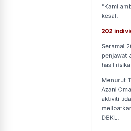
"Kami ambi
kesal.
202 indiv
Seramai 20
penjawat 
hasil risi
Menurut T
Azani Omar
aktiviti t
melibatka
DBKL.