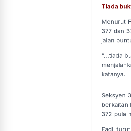
Tiada buk
Menurut F
377 dan 3
jalan bunt
“...tiada 
menjalanka
katanya.
Seksyen 3
berkaitan
372 pula 
Fadil tur