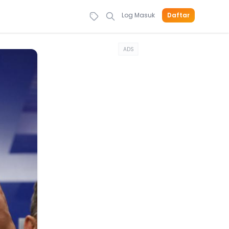
Log Masuk
Daftar
ADS