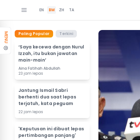
EN
BM
ZH
TA
Paling Popular
Terkini
MENU
‘Saya kecewa dengan Nurul
Izzah, itu bukan jawatan
main-main’
Aina Fatihah Abdullah
23 jam lepas
Jantung Ismail Sabri
berhenti dua saat lepas
terjatuh, kata peguam
22 jam lepas
'Keputusan ini dibuat lepas
pertimbangan panjang'