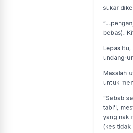
sukar dike
“...penga
bebas). Ki
Lepas itu,
undang-un
Masalah u
untuk men
“Sebab set
tabi'i, me
yang nak 
(kes tidak