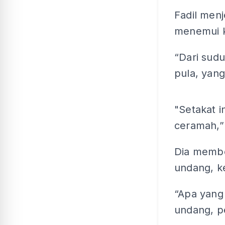
Fadil men
menemui 
“Dari sud
pula, yang
"Setakat i
ceramah,”
Dia membe
undang, k
“Apa yang 
undang, pe