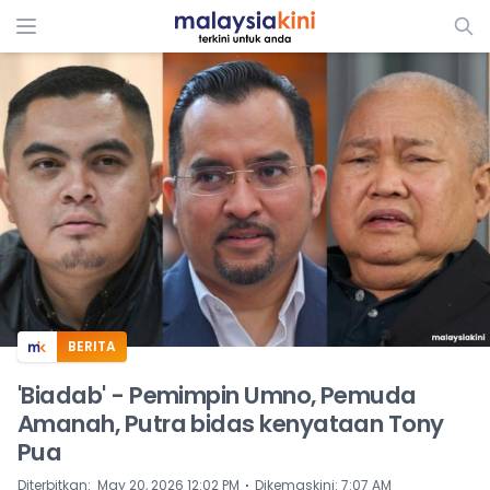
ADS
BERITA
'Biadab' - Pemimpin Umno, Pemuda
Amanah, Putra bidas kenyataan Tony
Pua
⋅
Diterbitkan
:
May 20, 2026 12:02 PM
Dikemaskini
:
7:07 AM