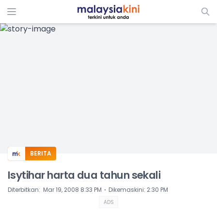
ADS
BERITA
Isytihar harta dua tahun sekali
⋅
Diterbitkan
:
Mar 19, 2008 8:33 PM
Dikemaskini
:
2:30 PM
ADS