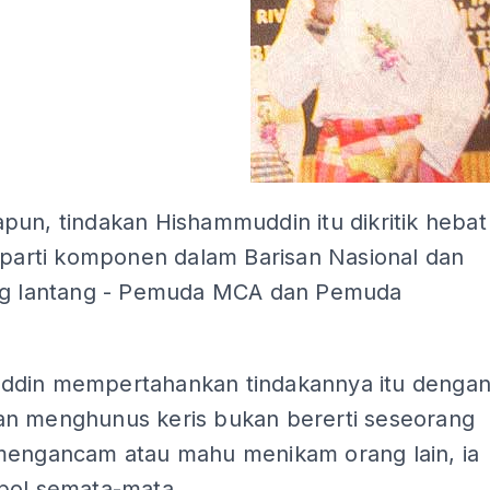
pun, tindakan Hishammuddin itu dikritik hebat
i-parti komponen dalam Barisan Nasional dan
ng lantang - Pemuda MCA dan Pemuda
din mempertahankan tindakannya itu denga
n menghunus keris bukan bererti seseorang
mengancam atau mahu menikam orang lain, ia
bol semata-mata.