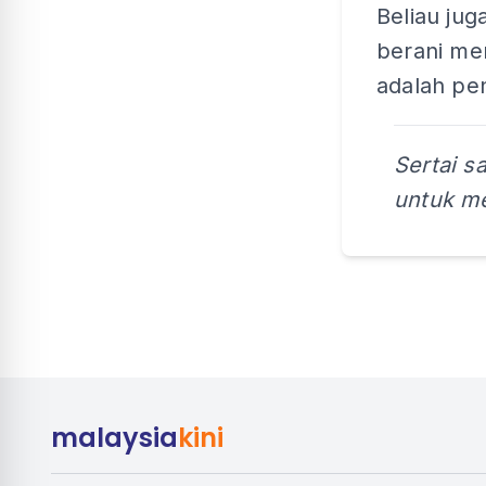
Beliau ju
berani me
adalah pe
Sertai s
untuk me
malaysia
kini