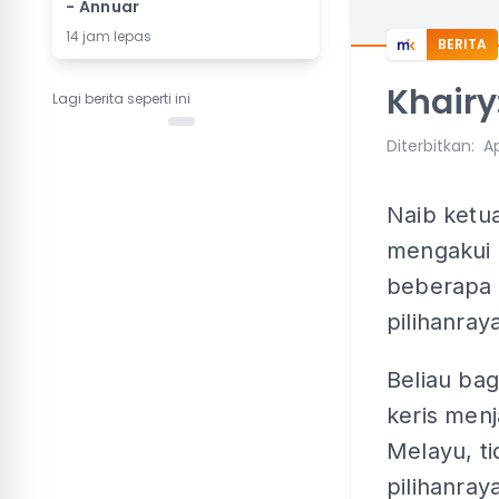
- Annuar
14 jam lepas
BERITA
Khairy
Lagi berita seperti ini
Diterbitkan
:
Ap
Naib ketu
mengakui 
beberapa 
pilihanra
Beliau ba
keris men
Melayu, t
pilihanra