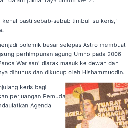
an dalam pilihanraya umum ke-12.
ADS
u kenal pasti sebab-sebab timbul isu keris,"
a.
 menjadi polemik besar selepas Astro membuat
ngsung perhimpunan agung Umno pada 2006
Panca Warisan' diarak masuk ke dewan dan
ya dihunus dan dikucup oleh Hishammuddin.
julang keris bagi
kan perjuangan Pemuda
daulatkan Agenda