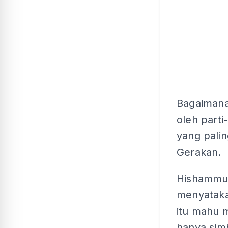
Bagaimana
oleh part
yang pali
Gerakan.
Hishammud
menyataka
itu mahu 
hanya sim