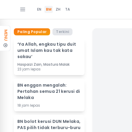
EN
BM
ZH
TA
Paling Popular
Terkini
MENU
‘Ya Allah, engkau tipu duit
umat Islam kau tak kata
sakau’
Haspaizi Zain, Mastura Malak
23 jam lepas
BN enggan mengalah:
Pertahan semua 21 kerusi di
Melaka
18 jam lepas
BN bolot kerusi DUN Melaka,
PAS pilih tidak terburu-buru