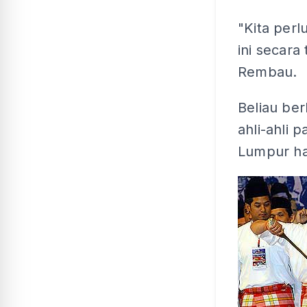
"Kita perl
ini secara
Rembau.
Beliau ber
ahli-ahli 
Lumpur har