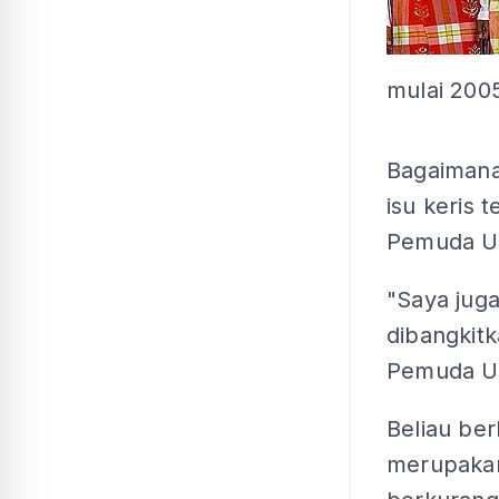
mulai 200
Bagaimanap
isu keris
Pemuda Um
"Saya juga
dibangkit
Pemuda Um
Beliau ber
merupakan