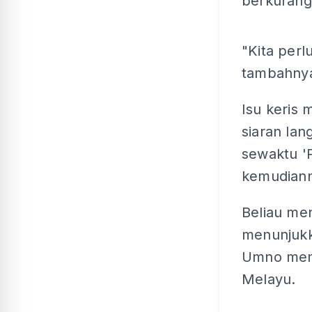
berkurang
"Kita perl
tambahny
Isu keris
siaran la
sewaktu '
kemudiann
Beliau men
menunjuk
Umno men
Melayu.