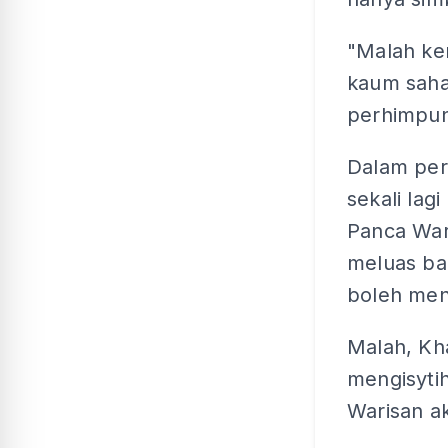
"Malah ker
kaum saha
perhimpu
Dalam pe
sekali la
Panca War
meluas ba
boleh men
Malah, Kha
mengisyti
Warisan ak