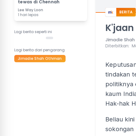
tewas di Chennah
Lee Way Loon
BERITA
1 hari lepas
K'jaan
Lagi berita seperti ini
Jimadie Sha
Diterbitkan
:
M
Lagi berita dari pengarang
Jimadie Shah Othman
Keputusan
tindakan 
politiknya
kaum India
Hak-hak H
Beliau kin
sokongan 