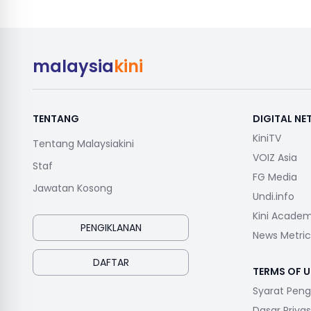
malaysia
kini
TENTANG
DIGITAL N
KiniTV
Tentang Malaysiakini
VOIZ Asia
Staf
FG Media
Jawatan Kosong
Undi.info
Kini Acade
PENGIKLANAN
News Metric
DAFTAR
TERMS OF U
Syarat Pen
Dasar Privas