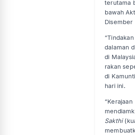
terutama 
bawah Akt
Disember l
“Tindakan 
dalaman di
di Malays
rakan sepe
di Kamunt
hari ini.
“Kerajaan
mendiamka
Sakthi
(ku
membuatka