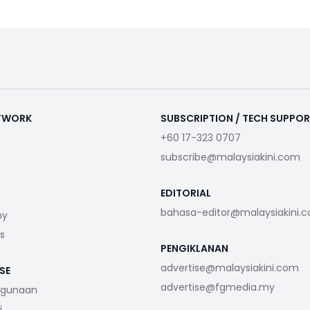
ETWORK
SUBSCRIPTION / TECH SUPPO
+60 17-323 0707
subscribe@malaysiakini.com
EDITORIAL
bahasa-editor@malaysiakini.
my
s
PENGIKLANAN
advertise@malaysiakini.com
SE
advertise@fgmedia.my
ggunaan
i