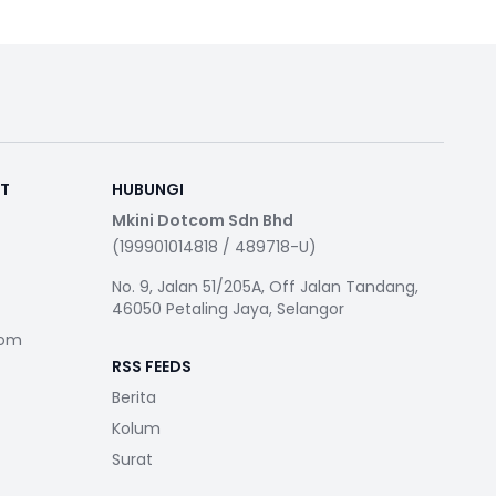
RT
HUBUNGI
Mkini Dotcom Sdn Bhd
(199901014818 / 489718-U)
No. 9, Jalan 51/205A, Off Jalan Tandang,
46050 Petaling Jaya, Selangor
com
RSS FEEDS
Berita
Kolum
Surat