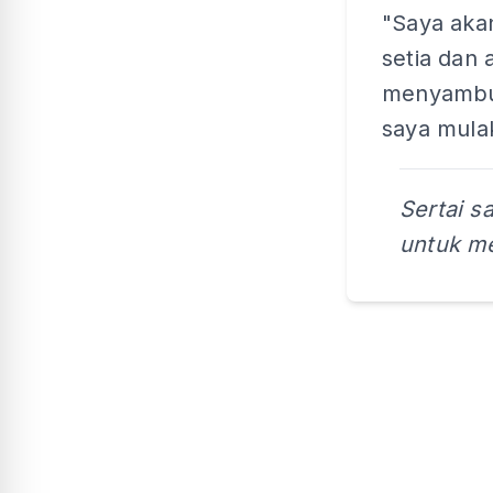
"Saya aka
setia dan 
menyambu
saya mula
Sertai s
untuk me