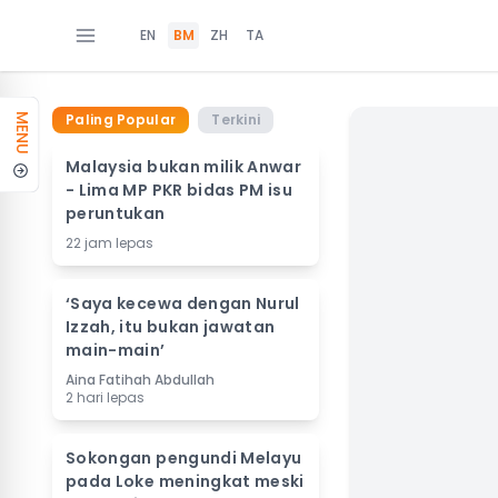
EN
BM
ZH
TA
Paling Popular
Terkini
MENU
Malaysia bukan milik Anwar
- Lima MP PKR bidas PM isu
peruntukan
22 jam lepas
‘Saya kecewa dengan Nurul
Izzah, itu bukan jawatan
main-main’
Aina Fatihah Abdullah
2 hari lepas
Sokongan pengundi Melayu
pada Loke meningkat meski