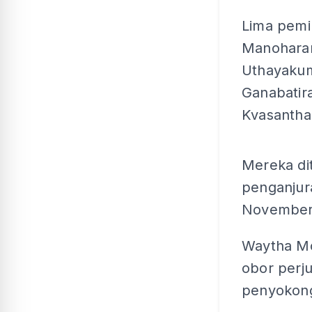
Lima pemi
Manoharan
Uthayakum
Ganabatir
Kvasantha
Mereka di
penganjur
November 
Waytha Mo
obor perj
penyokong