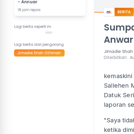
- Annuar
18 jam lepas
BERITA
Sumpa
Lagi berita seperti ini
Anwar
Lagi berita dari pengarang
Jimadie Sha
Jimadie Shah Othman
Diterbitkan
:
A
kemaskini
Sallehen 
Datuk Ser
laporan se
"Saya tid
ketika di