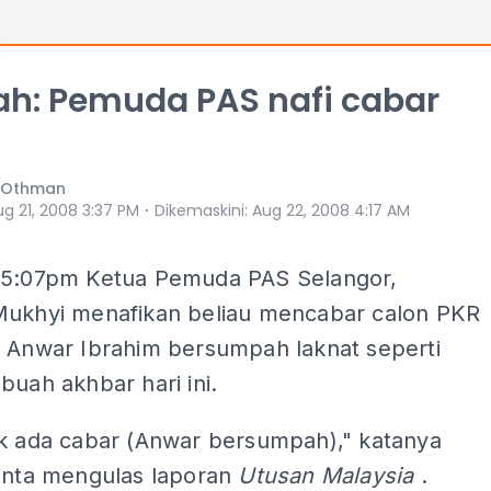
h: Pemuda PAS nafi cabar
h Othman
⋅
ug 21, 2008 3:37 PM
Dikemaskini
:
Aug 22, 2008 4:17 AM
 5:07pm
Ketua Pemuda PAS Selangor,
Mukhyi menafikan beliau mencabar calon PKR
i Anwar Ibrahim bersumpah laknat seperti
buah akhbar hari ini.
ak ada cabar (Anwar bersumpah)," katanya
minta mengulas laporan
Utusan Malaysia
.