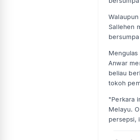
bersumpah
Walaupun t
Sallehen 
bersumpa
Mengulas 
Anwar mem
beliau ber
tokoh pem
"Perkara i
Melayu. O
persepsi, 