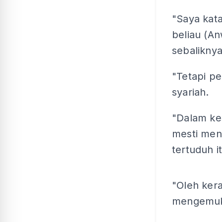
"Saya kat
beliau (An
sebaliknya
"Tetapi pe
syariah.
"Dalam ke
mesti men
tertuduh 
"Oleh ker
mengemuka