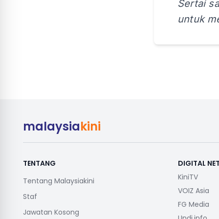
Sertai s
untuk me
malaysia
kini
TENTANG
DIGITAL N
KiniTV
Tentang Malaysiakini
VOIZ Asia
Staf
FG Media
Jawatan Kosong
Undi.info