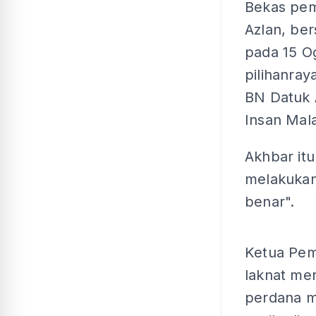
Bekas pem
Azlan, be
pada 15 O
pilihanra
BN Datuk 
Insan Mala
Akhbar it
melakukan 
benar".
Ketua Pem
laknat me
perdana m