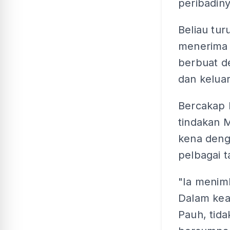
peribadin
Beliau tur
menerima 
berbuat d
dan kelua
Bercakap
tindakan 
kena deng
pelbagai t
"Ia menimb
Dalam kea
Pauh, tid