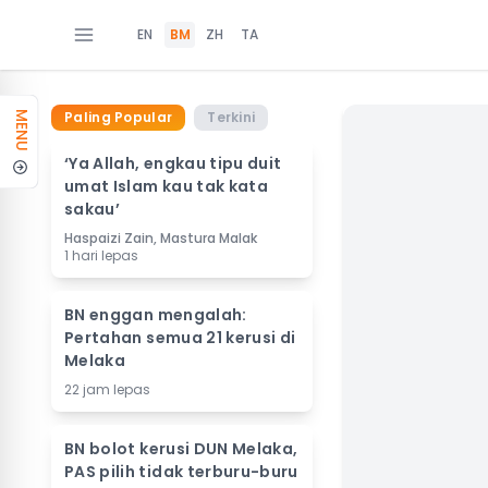
EN
BM
ZH
TA
Paling Popular
Terkini
MENU
‘Ya Allah, engkau tipu duit
umat Islam kau tak kata
sakau’
Haspaizi Zain, Mastura Malak
1 hari lepas
BN enggan mengalah:
Pertahan semua 21 kerusi di
Melaka
22 jam lepas
BN bolot kerusi DUN Melaka,
PAS pilih tidak terburu-buru