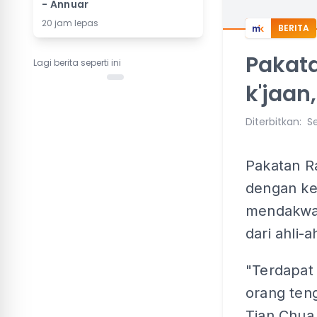
- Annuar
20 jam lepas
BERITA
Pakat
Lagi berita seperti ini
k'jaan
Diterbitkan
:
Se
Pakatan R
dengan ke
mendakwa
dari ahli-
"Terdapat
orang ten
Tian Chua