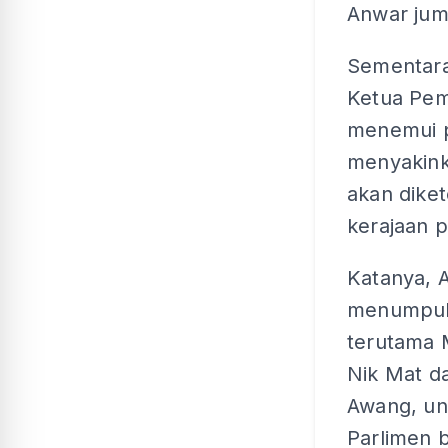
Anwar ju
Sementara
Ketua Pem
menemui p
menyakink
akan dike
kerajaan 
Katanya, A
menumpuk
terutama M
Nik Mat da
Awang, un
Parlimen b