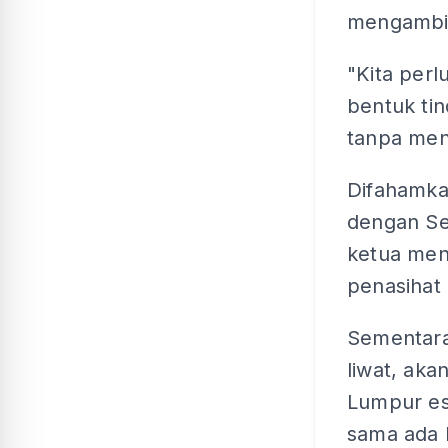
mengambil
"Kita per
bentuk ti
tanpa men
Difahamk
dengan Se
ketua ment
penasihat 
Sementara
liwat, ak
Lumpur es
sama ada 