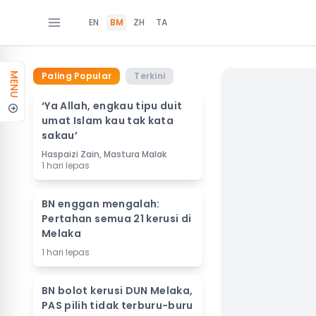
EN
BM
ZH
TA
Paling Popular
Terkini
MENU
‘Ya Allah, engkau tipu duit
umat Islam kau tak kata
sakau’
Haspaizi Zain, Mastura Malak
1 hari lepas
BN enggan mengalah:
Pertahan semua 21 kerusi di
Melaka
1 hari lepas
BN bolot kerusi DUN Melaka,
PAS pilih tidak terburu-buru