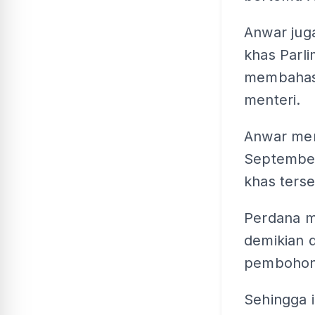
Anwar jug
khas Parli
membahask
menteri.
Anwar mem
September
khas terse
Perdana m
demikian 
pembohon
Sehingga i