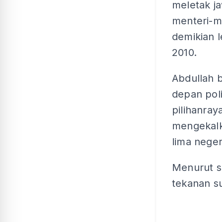
meletak j
menteri-m
demikian l
2010.
Abdullah 
depan poli
pilihanray
mengekalka
lima nege
Menurut s
tekanan s