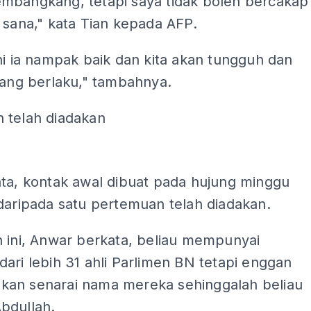
mbangkang, tetapi saya tidak boleh bercakap
 sana," kata Tian kepada AFP.
ni ia nampak baik dan kita akan tungguh dan
yang berlaku," tambahnya.
 telah diadakan
ADS
ata, kontak awal dibuat pada hujung minggu
daripada satu pertemuan telah diadakan.
n ini, Anwar berkata, beliau mempunyai
ari lebih 31 ahli Parlimen BN tetapi enggan
an senarai nama mereka sehinggalah beliau
bdullah.