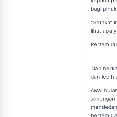
kepada pe
bagi pihak
"Setakat i
lihat apa 
Pertemuan
Tian berk
dan lebih 
Awal bula
sokongan d
mendedahk
bertemu A