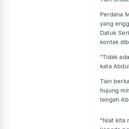
Perdana M
yang eng
Datuk Ser
kontak dib
"Tidak ad
kata Abdu
Tian berk
hujung mi
tengah Abd
"Niat kita