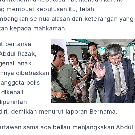
ng membuat keputusan itu, telah
bangkan semua alasan dan keterangan yang
kan kepada mahkamah.
ut bertanya
bdul Razak,
enali anak
nnya dibebaskan
 anggota polis
 dikenali
iperintah
iri, demikian menurut laporan Bernama.
artawan sama ada beliau menjangkakan Abdul