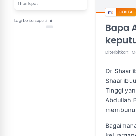
1 hari lepas
BERITA
Lagi berita seperti ini
Bapa A
keputu
Diterbitkan
:
Oc
Dr Shaarii
Shaariibu
Tinggi ya
Abdullah 
membunuh
Bagaimana
keluargan