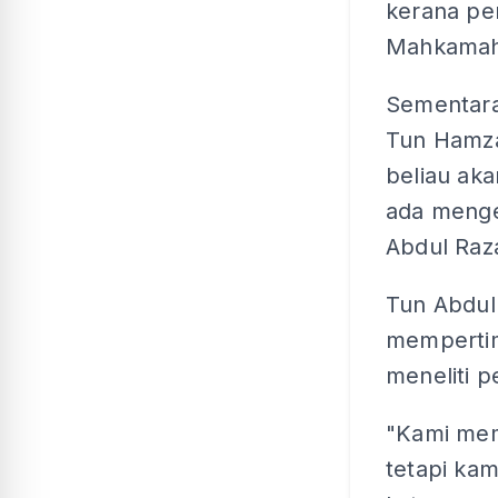
kerana pe
Mahkamah
Sementara
Tun Hamza
beliau ak
ada meng
Abdul Raz
Tun Abdul
mempertim
meneliti 
"Kami mem
tetapi ka