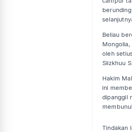
campur ta
berunding
selanjutny
Beliau be
Mongolia,
oleh setiu
Siizkhuu S
Hakim Mah
ini membe
dipanggil
membunuh 
Tindakan l