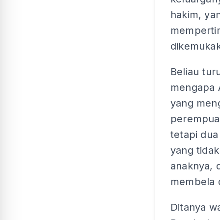
hakim, ya
mempertim
dikemuka
Beliau tur
mengapa A
yang meng
perempua
tetapi dua
yang tidak
anaknya, d
membela d
Ditanya w