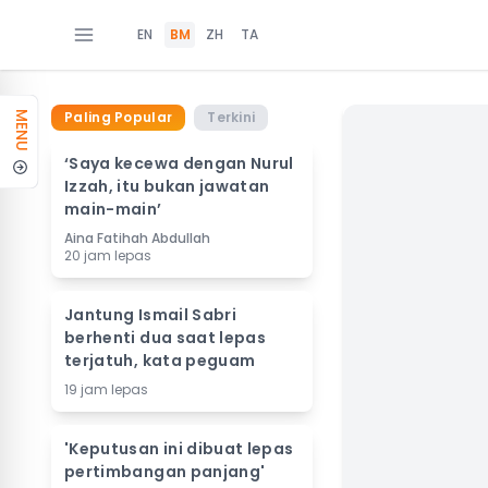
EN
BM
ZH
TA
Paling Popular
Terkini
MENU
‘Saya kecewa dengan Nurul
Izzah, itu bukan jawatan
main-main’
Aina Fatihah Abdullah
20 jam lepas
Jantung Ismail Sabri
berhenti dua saat lepas
terjatuh, kata peguam
19 jam lepas
'Keputusan ini dibuat lepas
pertimbangan panjang'