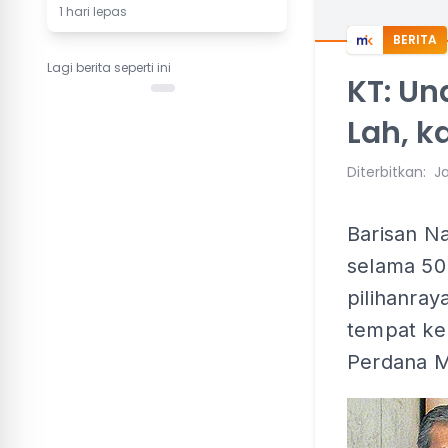
1 hari lepas
BERITA
Lagi berita seperti ini
KT: Un
Lah, k
Diterbitkan
:
Ja
Barisan N
selama 50
pilihanray
tempat ke
Perdana M