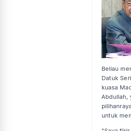
Beliau me
Datuk Seri
kuasa Mac
Abdullah,
pilihanray
untuk mem
"Saya fiki