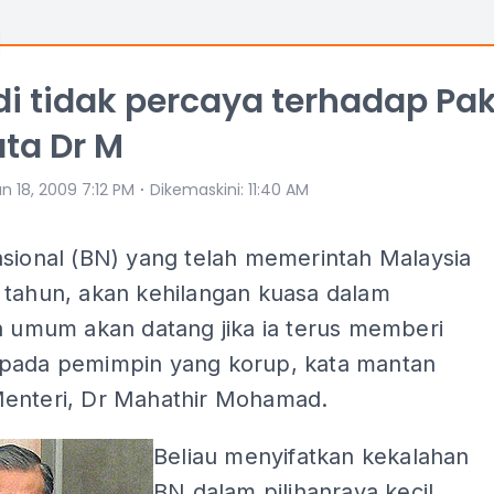
di tidak percaya terhadap Pa
ata Dr M
⋅
n 18, 2009 7:12 PM
Dikemaskini
:
11:40 AM
asional (BN) yang telah memerintah Malaysia
 tahun, akan kehilangan kuasa dalam
a umum akan datang jika ia terus memberi
pada pemimpin yang korup, kata mantan
enteri, Dr Mahathir Mohamad.
Beliau menyifatkan kekalahan
BN dalam pilihanraya kecil