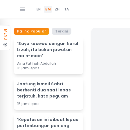
EN
BM
ZH
TA
Paling Popular
Terkini
MENU
‘Saya kecewa dengan Nurul
Izzah, itu bukan jawatan
main-main’
Aina Fatihah Abdullah
16 jam lepas
Jantung Ismail Sabri
berhenti dua saat lepas
terjatuh, kata peguam
15 jam lepas
'Keputusan ini dibuat lepas
pertimbangan panjang'