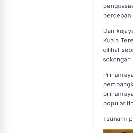
penguasaa
berdepan 
Dan kejay
Kuala Ter
dilihat s
sokongan 
Pilihanray
pembangka
pilihanra
populariti
Tsunami po