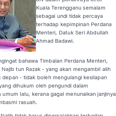
Kuala Terengganu semalam
sebagai undi tidak percaya
terhadap kepimpinan Perdana
Menteri, Datuk Seri Abdullah
Ahmad Badawi.
ngingat bahawa Timbalan Perdana Menteri,
 Najib tun Razak - yang akan mengambil alih
 depan - tidak boleh mengulangi kesilapan
 yang dihukum oleh pengundi dalam
a umum lalu, kerana gagal menunaikan janjinya
basmi rasuah.
r Najib tidak harus dipersalahkan terhadap