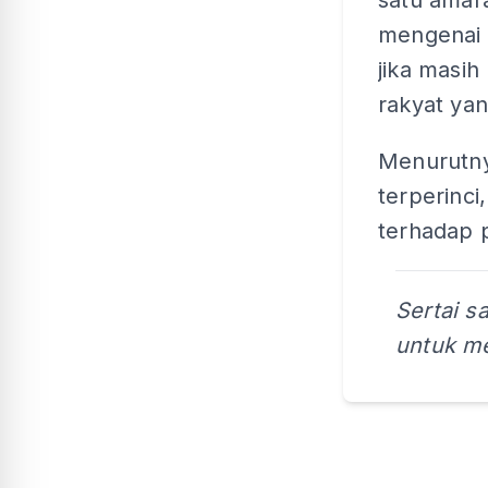
satu amar
mengenai 
jika masi
rakyat ya
Menurutnya
terperinc
terhadap p
Sertai s
untuk me