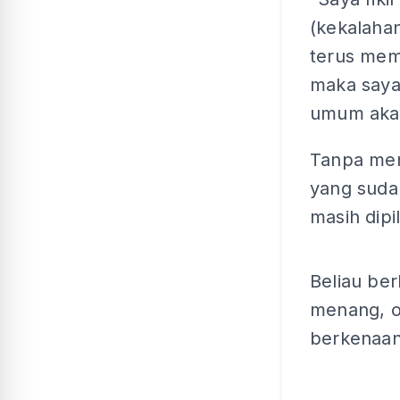
(kekalahan
terus mem
maka saya 
umum akan
Tanpa men
yang suda
masih dipi
Beliau ber
menang, o
berkenaan 