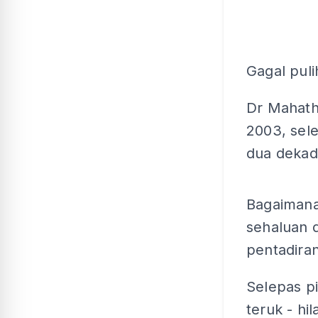
Gagal pul
Dr Mahath
2003, sel
dua dekad
Bagaimana
sehaluan 
pentadiran
Selepas p
teruk - hi