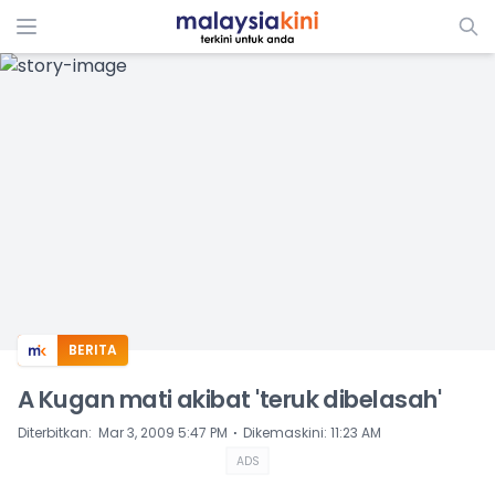
ADS
BERITA
A Kugan mati akibat 'teruk dibelasah'
⋅
Diterbitkan
:
Mar 3, 2009 5:47 PM
Dikemaskini
:
11:23 AM
ADS